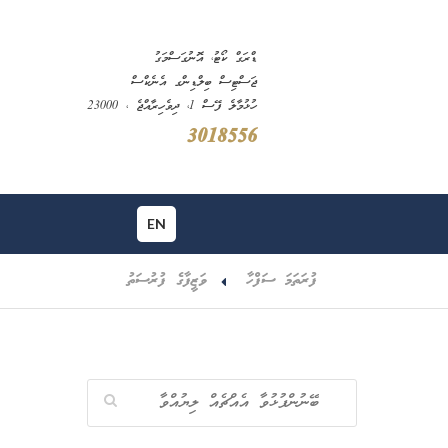
ޑްރަގް ކޯޓު، އޮނުގަސްމަގު
ޖަސްޓިސް ބިލްޑިންގ އެނެކްސް
ހުޅުމާލެ ފޭސް 1، ދިވެހިރާއްޖެ ، 23000
3018556
EN
ފުރަތަމަ ސަފްހާ
ވަޒީފާގެ ފުރުސަތު