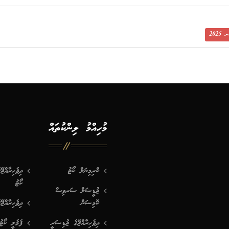
މުހިއްމު ލިންކުތައް
ކްރިމިނަލް ކޯޓު
ދިވެހިރާއްޖ
ކޯޓު
ޖުޑީޝަލް ސަރވިސް
ކޮމިޝަން
ދިވެހިރާއްޖޭ
ދިވެހިރާއްޖޭގެ ޖުޑިޝަރީ
ފެމެލީ ކޯޓު