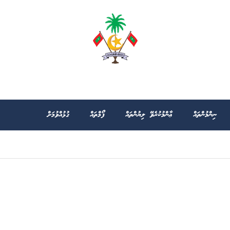
ނިންމުންތައް
ޢާންމުކުރެވޭ ލިޔުންތައް
ފޯމްތައް
ގުޅުއްވުމަށް