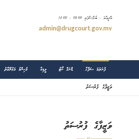
އާދީއްތަ - ބުރާސްފަތި 08:00 - 14:00
admin@drugcourt.gov.mv
ފުރަތަމަ ޞަފްޙާ
ޑްރަގް ކޯޓު
މީޑިއާ
މުހިންމު މަޢުލޫމާތު
ވަޒީފާގެ ފުރުސަތު
ވަޒީފާގެ ފުރުސަތު