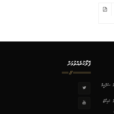
ފޮލޯކުރެއްވުމަށް
ޭގެ ސުޕްރީމް
ގެ ހައިކޯޓު