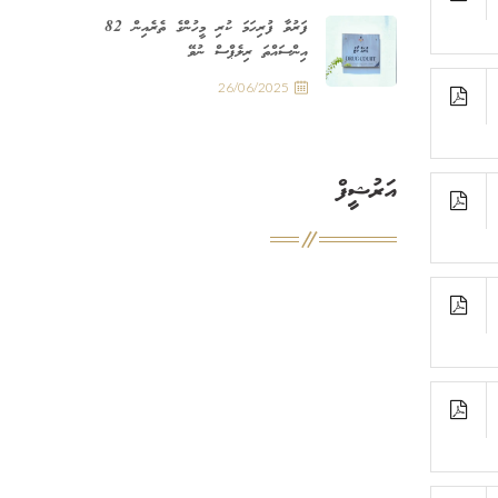
ފަރުވާ ފުރިހަމަ ކުރި މީހުންގެ ތެރެއިން 82
އިންސައްތަ ރިލެޕްސް ނުވޭ
26/06/2025
އަރުޝީފް