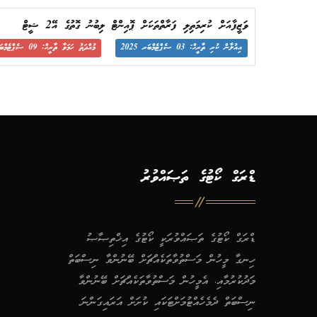
ވަޒީފާއަށް ކުރިމަތިލި ފަރާތްތަކަށް ޕޮއިންޓް ލިބުނު ގޮތުގެ އޭ2 ޝީޓް
އިއުލާން ކުރި ތާރީޙް: 03 ސެޕްޓެމްބަރ 2025
މުއްދަތު ހަމަވާ ތާރީޙް: 09 ސެޕްޓެމްބަރ 2025
ޑްރަގް ކޯޓުގެ ތަޞައްވުރު
ޑްރަގް ކޯޓުގެ ތަޞައްވުރަކީ ކޯޓުގެ އިޚްތިޞާޞު
ހިނގާ މީހުން މަސްތުވާތަކެއްޗަށް ބޭނުންވާ ނިސްބަތް
މަދުކުރުމާއި، އެމީހުން މަސްތުވާތަކެއްޗަށް ބޭނުންވާ
ނިސްބަތް ދެމެހެއްޓުމަށްޓަކައި ކުށަށް އަރައިގަންނަ