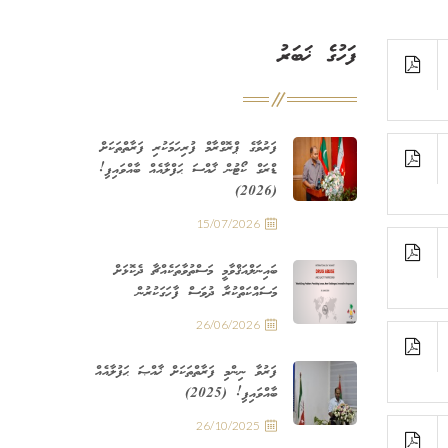
ފަހުގެ ޚަބަރު
ފަރުވާގެ ޕްރޮގްރާމް ފުރިހަމަކުރި ފަރާތްތަކަށް
ޑްރަގް ކޯޓުން ޚާއްސަ ޙަފްލާއެއް ބާއްވައިފި!
(2026)
15/07/2026
ބައިނަލްއަޤްވާމީ މަސްތުވާތަކެއްޗާ ދެކޮޅަށް
މަސައްކަތްކުރާ ދުވަސް ފާހަގަކުރުން
26/06/2026
ފަރުވާ ނިންމި ފަރާތްތަކަށް ޚާއްޞަ ޙަފުލާއެއް
ބާއްވައިފި! (2025)
26/10/2025