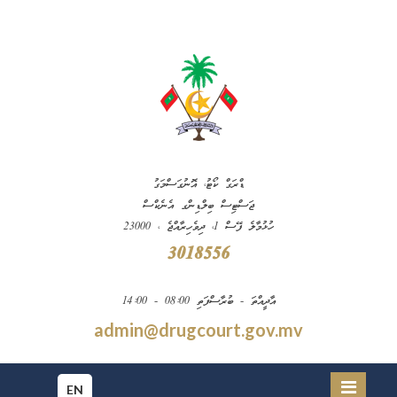
ޑްރަގް ކޯޓު، އޮނުގަސްމަގު
ޖަސްޓިސް ބިލްޑިންގ އެނެކްސް
ހުޅުމާލެ ފޭސް 1، ދިވެހިރާއްޖެ ، 23000
3018556
އާދީއްތަ - ބުރާސްފަތި 08:00 - 14:00
admin@drugcourt.gov.mv
EN