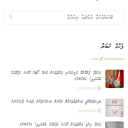
ފަހުގެ ޚަބަރު
ފަރުވާގެ ޕްރޮގްރާމް ފުރިހަމަކުރި ފަރާތްތަކަށް ޑްރަގް ކޯޓުން ޚާއްސަ ޙަފްލާއެއް
ބާއްވައިފި! (2026)
15/07/2026
ބައިނަލްއަޤްވާމީ މަސްތުވާތަކެއްޗާ ދެކޮޅަށް މަސައްކަތްކުރާ ދުވަސް ފާހަގަކުރުން
26/06/2026
ފަރުވާ ނިންމި ފަރާތްތަކަށް ޚާއްޞަ ޙަފުލާއެއް ބާއްވައިފި! (2025)