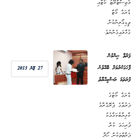
މެޖިސްޓްރޭޓު ކޯޓާއި
ޑްރަގް ކޯޓާ
ވީޑިއޯލިންކުން
ގުޅާލައިގެންނެވެ.
ފަރުވާ ނިންމުން
ފާހަގަކުރުމަށް ބޭއްވުނު
27 ޖޫން 2013
ފުރަތަމަ ރަސްމިއްޔާތު
ޑްރަގް ކޯޓުގެ
ފަރުވާގެ ޕްރޮގްރާމު
ކާމިޔާބުކަމާއެކު
ފުރިހަމަ ކުރާ
ފަރާތްތަކުން ހޯދާ