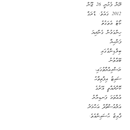
ދޭން ފެށުނީ 26 ޖޫން
2012 ގައެވެ. ޑްރަގް
ކޯޓު އެވަގުތު
ހިންގަމުން ގެންދިޔަ
ފަންހިޔާ
ބިލްޑިންގުގައި
ބޭއްވުނު
ރަސްމިއްޔާތުގައި،
ސައިޓު އިފްތިތާޙު
ކޮށްދެއްވީ އޭރުގެ
އުއްތަމަ ފަނޑިޔާރު
އަލްއުސްތާޛު އަޙްމަދު
ފާއިޒު ޙުސައިންއެވެ.