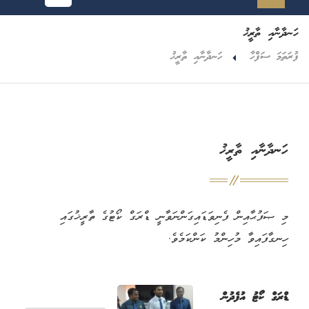
ހަނދާނާއި ތާރީޚު
ފުރަތަމަ ސަފްހާ
ހަނދާނާއި ތާރީޚު
ހަނދާނާއި ތާރީޚު
މި ޞަފުޙާއިން ފެނިވަޑައިގަންނަވާނީ ޑްރަގް ކޯޓުގެ ތާރީޚުގައި
ހިނގާފައިވާ މުހިންމު ކަންކަމެވެ.
ޑްރަގް ކޯޓު އުފެދުން