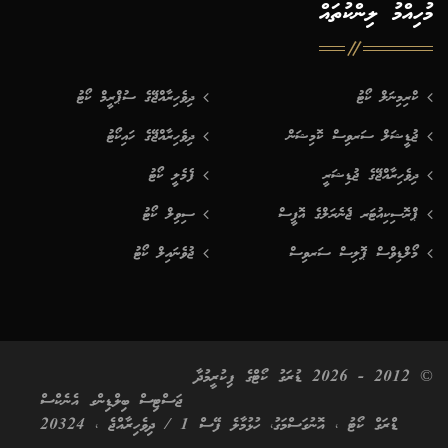
މުހިއްމު ލިންކުތައް
ކްރިމިނަލް ކޯޓު
ދިވެހިރާއްޖޭގެ ސުޕްރީމް ކޯޓު
ޖުޑީޝަލް ސަރވިސް ކޮމިޝަން
ދިވެހިރާއްޖޭގެ ހައިކޯޓު
ދިވެހިރާއްޖޭގެ ޖުޑިޝަރީ
ފެމެލީ ކޯޓު
ޕްރޮސިކިއުޓަރ ޖެނެރަލްގެ އޮފީސް
ސިވިލް ކޯޓު
މޯލްޑިވްސް ޕޮލިސް ސަރވިސް
ޖުވެނައިލް ކޯޓު
© 2012 - 2026 ޑުރަގު ކޯޓްގެ ފިކުރީމުދާ
ޖަސްޓިސް ބިލްޑިންގ އެނެކްސް
ޑްރަގް ކޯޓު ، އޮނުގަސްމަގު، ހުޅުމާލެ ފޭސް 1 / ދިވެހިރާއްޖެ ، 20324