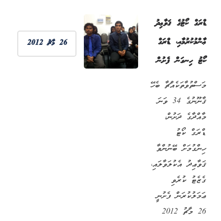
ޑްރަގް ކޯޓުގެ ޤަވާޢިދު
ޢާންމުކުރުމާއި، ޑްރަގް
26 މާޗު 2012
ކޯޓު ހިނގަން ފެށުން
މަސްތުވާތަކެއްޗާ ބެހޭ
ޤާނޫނުގެ 34 ވަނަ
މާއްދާގެ ދަށުން،
ޑްރަގް ކޯޓު
ހިންގުމަށް ބޭނުންވާ
ޤަވާޢިދު އެކުލަވާލައި،
ގެޒެޓު ކުރެވި
ޢަމަލުކުރަން ފެށުނީ
26 މާޗު 2012