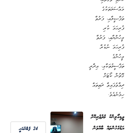
މައްސަލަތަކުގެ
ތަފްޞީލާއި، ފަރުވާ
ފުރިހަމަ ކުރި
މީހުންނާއި، ފަރުވާ
ފުރިހަމަ ނުކުރާ
މީހުންގެ
ތަފްސީލުތަކާއި، އިދާރީ
ގޮތުން ކޯޓަށް
ދިމާވެފައިވާ ދަތިތައް
ހިމެނެއެވެ.
ވީޑިއޯލިންކު މެދުވެރިކޮށް
އަޑުއެހުންތައް ބާއްވަން
24 ފެބްރުއަރީ