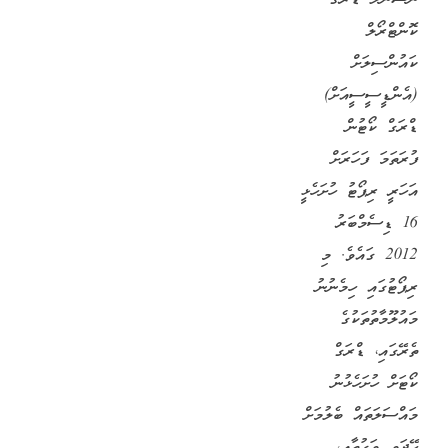
ކޮންޓްރޯލް
ކައުންސިލަށް
(އެންޑީސީސީއަށް)
ޑްރަގް ކޯޓުން
ފުރަތަމަ ފަހަރަށް
އަހަރީ ރިޕޯޓު ހުށަހެޅީ
16 ޑިސެމްބަރު
2012 ގައެވެ. މި
ރިޕޯޓުގައި ހިމެނުނު
މައުލޫމާތުތަކުގެ
ތެރޭގައި، ޑްރަގް
ކޯޓަށް ހުށަހެޅުނު
މައްސަލަތައް ބެލުމަށް
ހޭދަވި ވަގުތާއި،