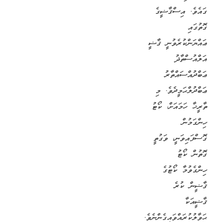
ގައެވެ. އިސްޤާޟީގެ
ގޮތުގައި
ޢައްޔަންކުރެވުނީ ޤާޟީ
އަލްއުސްތާޛު
ޢަބްދުއްސައްތާރު
ޢަބްދުލްޙަމީދެވެ. މި
ތާރީޚާ ހަމައަށް، ކޯޓު
ހިންގަމުން
ގޮސްފައިވަނީ، ވަގުތީ
ގޮތުން ކޯޓު
ހިންގެވުމާ ކޯޓުގެ
ޤާޟީން ކުރެ
ޤާޟީއަކާ
ޙަވާލުކުރައްވައިގެންނެވެ.