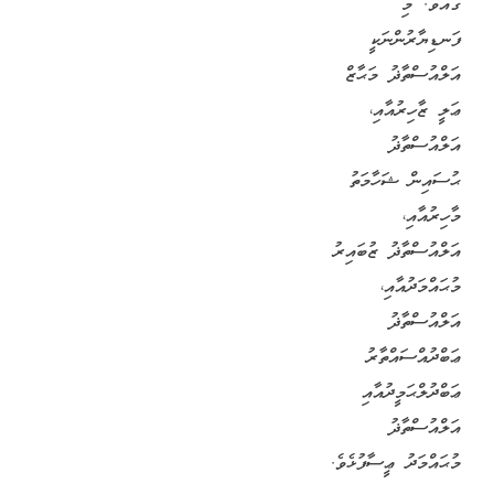
ގައެވެ. މި
ފަނޑިޔާރުންނަކީ
އަލްއުސްތާޛު މަޙާޒް
ޢަލީ ޒާހިރުއާއި،
އަލްއުސްތާޛު
ޙުސައިން ޝަހާމަތު
މާހިރުއާއި،
އަލްއުސްތާޛު ޒުބައިރު
މުޙައްމަދުއާއި،
އަލްއުސްތާޛު
ޢަބްދުއްސައްތާރު
ޢަބްދުލްޙަމީދުއާއި
އަލްއުސްތާޛު
މުޙައްމަދު ޢީސާފުޅެވެ.