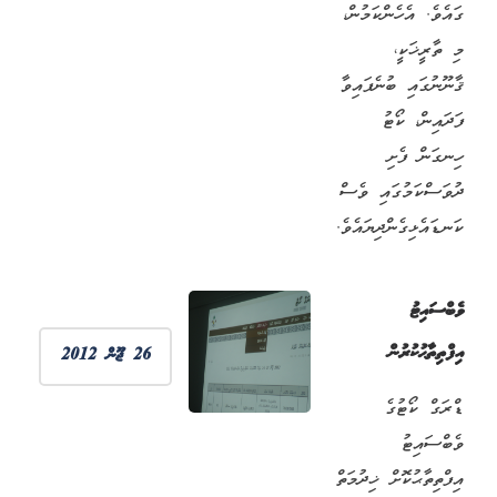
ގައެވެ. އެހެންކަމުން،
މި ތާރީޚަކީ،
ޤާނޫނުގައި ބުނެފައިވާ
ފަދައިން، ކޯޓު
ހިނގަން ފެށި
ދުވަސްކަމުގައި ވެސް
ކަނޑައެޅިގެންދިޔައެވެ.
ވެބްސައިޓު
އިފްތިތާޙުކުރުން
26 ޖޫން 2012
ޑްރަގް ކޯޓުގެ
ވެބްސައިޓު
އިފްތިތާޙުކޮށް ޚިދުމަތް