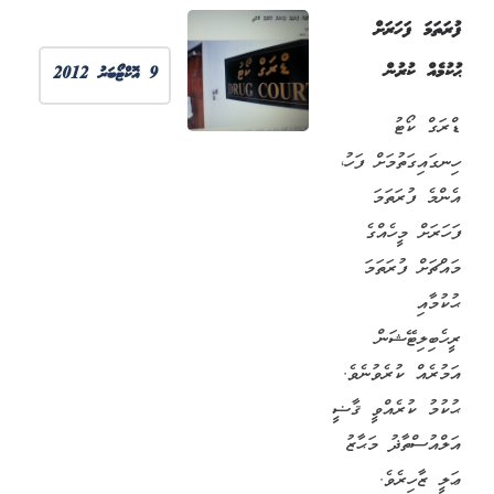
ފުރަތަމަ ފަހަރަށް
ޙުކުމެއް ކުރުން
9 އޮކްޓޯބަރު 2012
ޑްރަގް ކޯޓު
ހިނގައިގަތުމަށް ފަހު،
އެންމެ ފުރަތަމަ
ފަހަރަށް މީހެއްގެ
މައްޗަށް ފުރަތަމަ
ޙުކުމާއި
ރީހެބިލިޓޭޝަން
އަމުރެއް ކުރެވުނެވެ.
ޙުކުމު ކުރެއްވީ ޤާޟީ
އަލްއުސްތާޛު މަޙާޒު
ޢަލީ ޒާހިރެވެ.