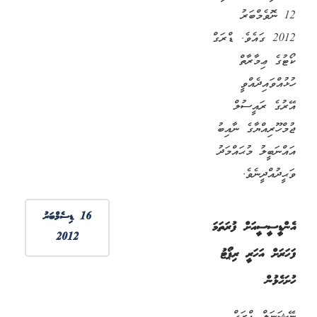
12 ނޮވެމްބަރު
2012 ގައެވެ. ޑްރަގް
ކޯޓުގެ ޢިމާރާތް
ހުޅުއްވައިދެއްވީ
އޭރުގެ ރައީސުލް
ޖުމްހޫރިއްޔާގެ ނާއިބު
އައްނަބީލު މުޙައްމަދު
ވަޙީދުއްދީނެވެ.
16 ޑިސެމްބަރު
އެންޑީސީސީއަށް ފުރަތަމަ
2012
ފަހަރަށް އަހަރީ ރިޕޯޓު
ހުށަހެޅުން
ނޭޝަނަލް ޑްރަގް