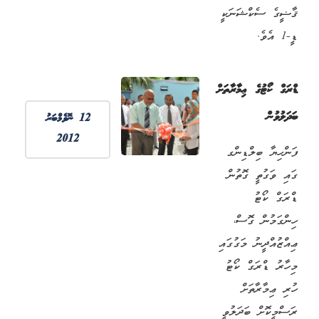
ޤާޟީގެ ސެކްޝަނަކީ
ޑީ-1 އެވެ.
ޑްރަގް ކޯޓުގެ ޢިމާރާތަށް
ބަދަލުވުން
12 ނޮވެމްބަރު
2012
ފަންހިޔާ ބިލްޑިންގ
ގައި ވަގުތީ ގޮތުން
ޑްރަގް ކޯޓު
ހިންގަމުން ގޮސް،
ޢިއްޒުއްދީނު މަގުގައި
މިހާރު ޑްރަގް ކޯޓު
ހުރި ޢިމާރާތަށް
ރަސްމީކޮށް ބަދަލުވީ