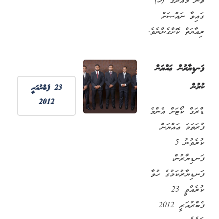
ވަނަ މާއްދާގެ (ހ)
ގައިވާ ނައްޞަށް
ރިޢާޔަތް ކޮށްގެންނެވެ.
ފަނޑިޔާރުން ޢައްޔަން
ކުރުން
23 ފެބްރުއަރީ
2012
ޑްރަގް ކޯޓަށް އެންމެ
ފުރަތަމަ ޢައްޔަން
ކުރެވުނު 5
ފަނޑިޔާރުން،
ފަނޑިޔާރުކަމުގެ ހުވާ
ކުރެއްވީ 23
ފެބްރުއަރީ 2012