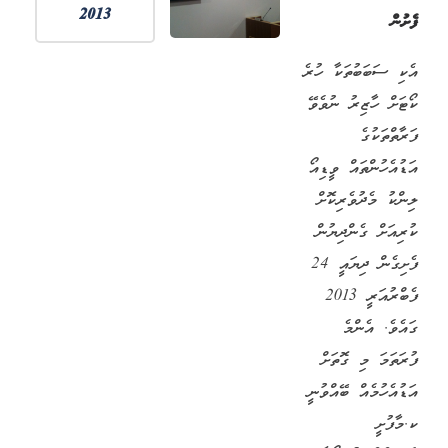
2013
ފެށުން
އެކި ސަބަބުތަކާ ހުރެ
ކޯޓަށް ހާޒިރު ނުވެވޭ
ފަރާތްތަކުގެ
އަޑުއެހުންތައް ވީޑިއޯ
ލިންކު މެދުވެރިކޮށް
ކުރިއަށް ގެންދިޔުން
ފެށިގެން ދިޔައީ 24
ފެބްރުއަރީ 2013
ގައެވެ. އެންމެ
ފުރަތަމަ މި ގޮތަށް
އަޑުއެހުމެއް ބޭއްވުނީ
ކ.މާފުށީ