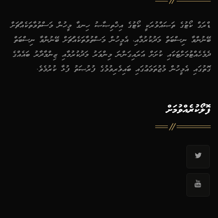
ޑްރަގް ކޯޓުގެ ތަޞައްވުރަކީ ކޯޓުގެ އިޚްތިޞާޞު ހިނގާ މީހުން މަސްތުވާތަކެއްޗަށް
ބޭނުންވާ ނިސްބަތް މަދުކުރުމާއި، އެމީހުން މަސްތުވާތަކެއްޗަށް ބޭނުންވާ ނިސްބަތް
ދެމެހެއްޓުމަށްޓަކައި ކުށަށް އަރައިގަންނަ މިންވަރު މަދުކުރުމާއި ޒިންމާދާރު ބައެއްގެ
ގޮތުގައި އެމީހުން މުޖުތަމަޢުގައި ބައިވެރިވުމުގެ ފުރުޞަތު ފުޅާ ކުރުމެވެ.
ފޮލޯކުރެއްވުމަށް