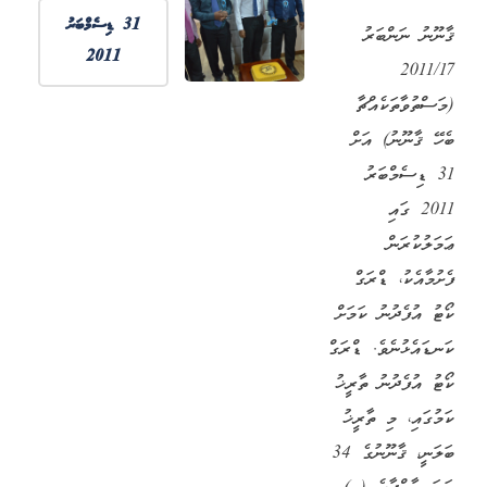
31 ޑިސެމްބަރު
ޤާނޫނު ނަންބަރު
2011
2011/17
(މަސްތުވާތަކެއްޗާ
ބެހޭ ޤާނޫނު) އަށް
31 ޑިސެމްބަރު
2011 ގައި
ޢަމަލުކުރަން
ފެށުމާއެކު، ޑްރަގް
ކޯޓު އުފެދުނު ކަމަށް
ކަނޑައެޅުނެވެ. ޑްރަގް
ކޯޓު އުފެދުނު ތާރީޚު
ކަމުގައި، މި ތާރީޚު
ބަލަނީ، ޤާނޫނުގެ 34