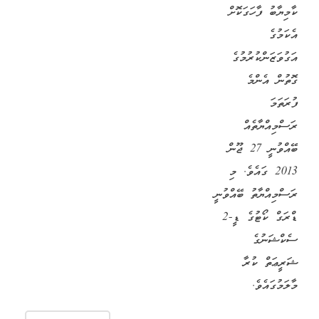
ކާމިޔާބު ފާހަގަކޮށް
އެކަމުގެ
އަގުވަޒަންކުރުމުގެ
ގޮތުން އެންމެ
ފުރަތަމަ
ރަސްމިއްޔާތެއް
ބޭއްވުނީ 27 ޖޫން
2013 ގައެވެ. މި
ރަސްމިއްޔާތު ބޭއްވުނީ
ޑްރަގް ކޯޓުގެ ޑީ-2
ސެކްޝަނުގެ
ޝަރީޢަތް ކުރާ
މާލަމުގައެވެ.