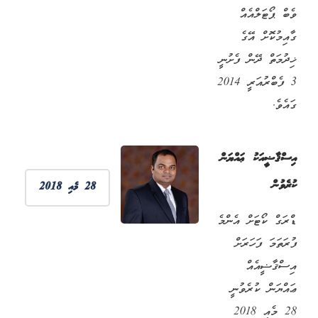
ވެބް ޕޯޓަލްއެއް
ގާއިމުކޮށް އޭގެ
ޚިދުމަތް ދޭން ފެށުނީ
3 ފެބްރުއަރީ 2014
ގައެވެ.
އިސްޤާޟީއަކު ޢައްޔަން
ކުރެވުން
28 މެއި 2018
ޑްރަގް ކޯޓަށް އެންމެ
ފުރަތަމަ ފަހަރަށް
އިސްޤާޟީއެއް
ޢައްޔަން ކުރެވުނީ
28 މެއި 2018