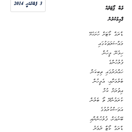
3 ފެބްރުއަރީ 2014
ވެބް ޕޯޓަލެއް
ޤާއިމުކުރުން
ޑްރަގް ކޯޓަށް ހުށަހެޅޭ
މައްސަލަތަކުގައި
ހިމެނޭ މީހުން
ފުލުހުންގެ
ހައްޔަރުގައި ތިބިކަން
ބެލުމަށާއި، އެމީހުން
އިތުރަށް ކުށް
ކުރަމުންދޭ ތޯ ބެލުން
އަވަސްކުރުމުގެ
ބޭނުމަށް، ފުލުހުންނާއި
ޑްރަގް ކޯޓާ ދެމެދު