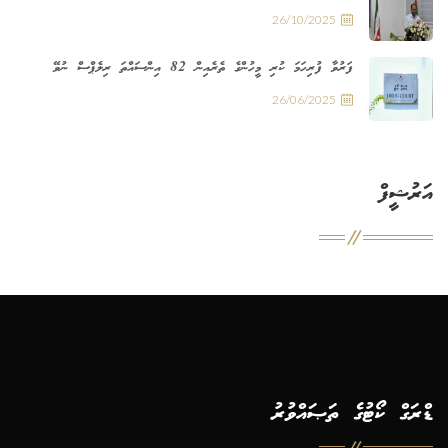
26/10/2025
ފަރުވާ ފުރިހަމަ ކުރި މީހުންގެ ތެރެއިން 82 އިންސައްތަ ރިލެޕްސް ނުވޭ
26/06/2025
އަރުޝީފް
ޑްރަގް ކޯޓުގެ ތަޞައްވުރު