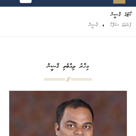
ކޯޓުގެ ޤާޟީން
ފުރަތަމަ ސަފްހާ
ޤާޟީން
މިހާރު ތިއްބެވި ޤާޟީން