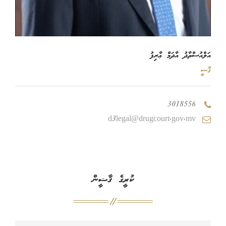
އަލްއުސްތާޛު އާދަމް ޢާރިފު
ޤާޟީ
3018556
d3legal@drugcourt.gov.mv
ކުރީގެ ޤާޟީން