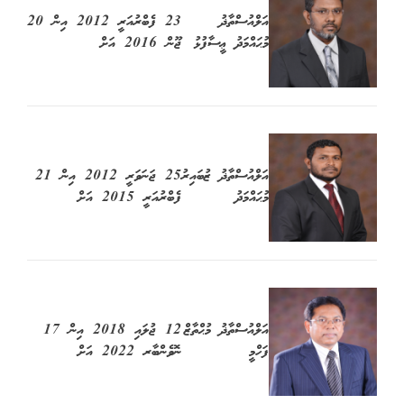
އަލްއުސްތާޛު
23 ފެބްރުއަރީ 2012 އިން 20
މުޙައްމަދު ޢީސާފުޅު
ޖޫން 2016 އަށް
އަލްއުސްތާޛު ޒުބައިރު
25 ޖަނަވަރީ 2012 އިން 21
މުޙައްމަދު
ފެބްރުއަރީ 2015 އަށް
އަލްއުސްތާޛު މުޙްތާޒް
12 ޖުލައި 2018 އިން 17
ފަހްމީ
ނޮވެންބާރ 2022 އަށް