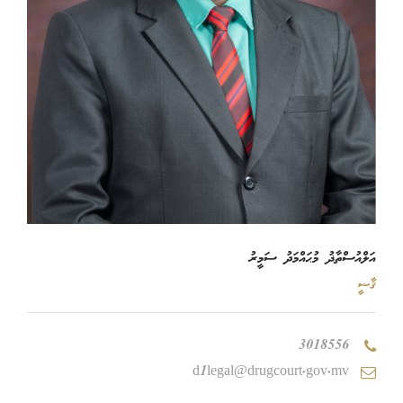
އަލްއުސްތާޛު މުޙައްމަދު ސަމީރު
ޤާޟީ
3018556
d1legal@drugcourt.gov.mv