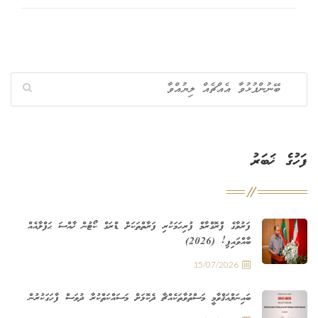
ފަހުގެ ޚަބަރު
ފަރުވާގެ ޕްރޮގްރާމް ފުރިހަމަކުރި ފަރާތްތަކަށް ޑްރަގް ކޯޓުން ޚާއްސަ ޙަފްލާއެއް
ބާއްވައިފި! (2026)
15/07/2026
ބައިނަލްއަޤްވާމީ މަސްތުވާތަކެއްޗާ ދެކޮޅަށް މަސައްކަތްކުރާ ދުވަސް ފާހަގަކުރުން