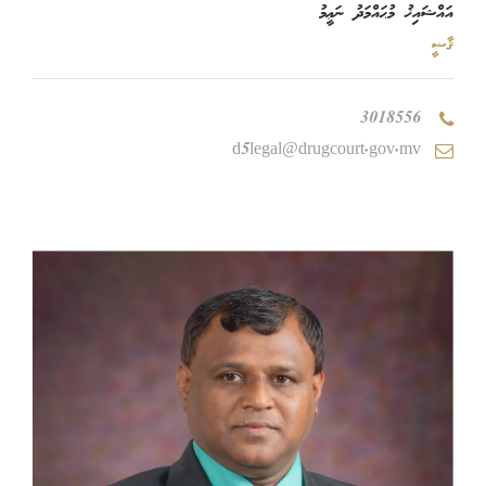
އައްޝައިޚު މުޙައްމަދު ނަޢީމު
ޤާޟީ
3018556
d5legal@drugcourt.gov.mv