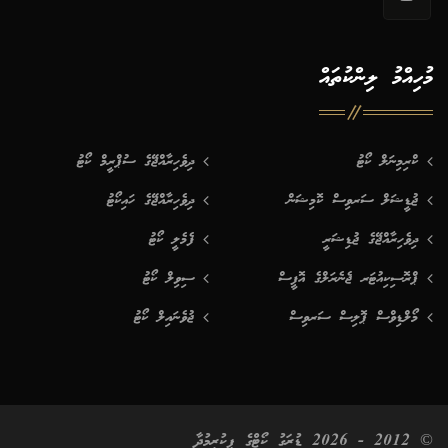
މުހިއްމު ލިންކުތައް
ކްރިމިނަލް ކޯޓު
ދިވެހިރާއްޖޭގެ ސުޕްރީމް ކޯޓު
ޖުޑީޝަލް ސަރވިސް ކޮމިޝަން
ދިވެހިރާއްޖޭގެ ހައިކޯޓު
ދިވެހިރާއްޖޭގެ ޖުޑިޝަރީ
ފެމެލީ ކޯޓު
ޕްރޮސިކިއުޓަރ ޖެނެރަލްގެ އޮފީސް
ސިވިލް ކޯޓު
މޯލްޑިވްސް ޕޮލިސް ސަރވިސް
ޖުވެނައިލް ކޯޓު
© 2012 - 2026 ޑުރަގު ކޯޓްގެ ފިކުރީމުދާ