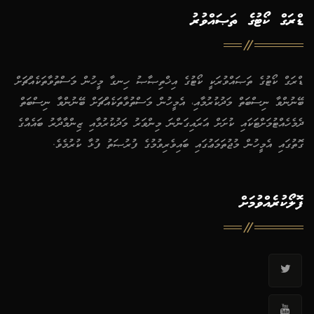
ޑްރަގް ކޯޓުގެ ތަޞައްވުރު
ޑްރަގް ކޯޓުގެ ތަޞައްވުރަކީ ކޯޓުގެ އިޚްތިޞާޞު ހިނގާ މީހުން މަސްތުވާތަކެއްޗަށް
ބޭނުންވާ ނިސްބަތް މަދުކުރުމާއި، އެމީހުން މަސްތުވާތަކެއްޗަށް ބޭނުންވާ ނިސްބަތް
ދެމެހެއްޓުމަށްޓަކައި ކުށަށް އަރައިގަންނަ މިންވަރު މަދުކުރުމާއި ޒިންމާދާރު ބައެއްގެ
ގޮތުގައި އެމީހުން މުޖުތަމަޢުގައި ބައިވެރިވުމުގެ ފުރުޞަތު ފުޅާ ކުރުމެވެ.
ފޮލޯކުރެއްވުމަށް