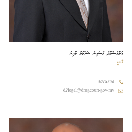
އަލްއުސްތާޛު ޙުސައިން ޝަހާމަތު މާހިރު
ޤާޟީ
3018556
d2legal@drugcourt.gov.mv