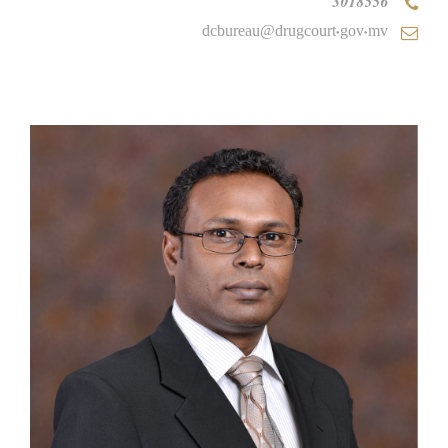
3018556
dcbureau@drugcourt.gov.mv