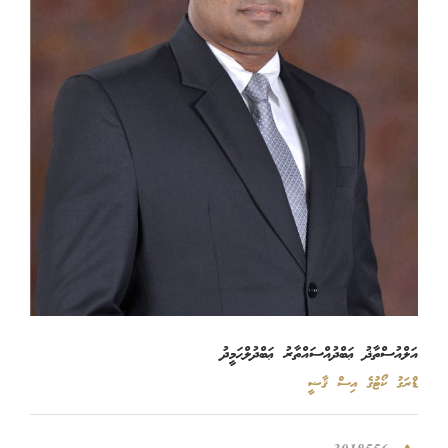
އަލްއުސްތާޛު ޢަބްދުއްސައްތާރު ޢަބްދުލްޙަމީދު
ޑްރަގު ކޯޓުގެ އިސް ޤާޟީ