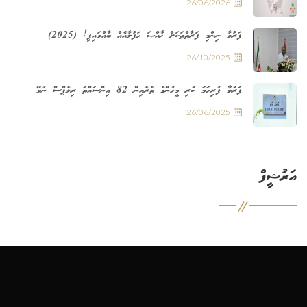
26/06/2026
ފަރުވާ ނިންމި ފަރާތްތަކަށް ޚާއްޞަ ޙަފުލާއެއް ބާއްވައިފި! (2025)
26/10/2025
ފަރުވާ ފުރިހަމަ ކުރި މީހުންގެ ތެރެއިން 82 އިންސައްތަ ރިލެޕްސް ނުވޭ
26/06/2025
އަރުޝީފް