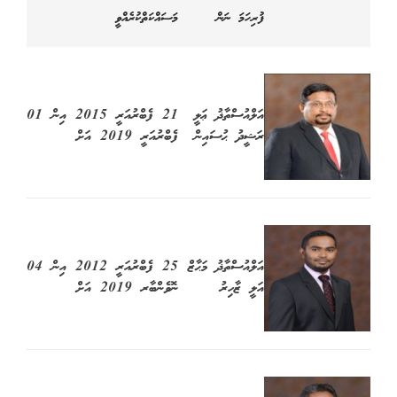
ފުރިހަމަ ނަން
މަސައްކަތްކުރެއްވީ
އަލްއުސްތާޛު ޢަލީ
21 ފެބްރުއަރީ 2015 އިން 01
ރަޝީދު ޙުސައިން
ފެބްރުއަރީ 2019 އަށް
އަލްއުސްތާޛު މަޙާޒް
25 ފެބްރުއަރީ 2012 އިން 04
އަލީ ޒާހިރު
ނޮވެންބާރ 2019 އަށް