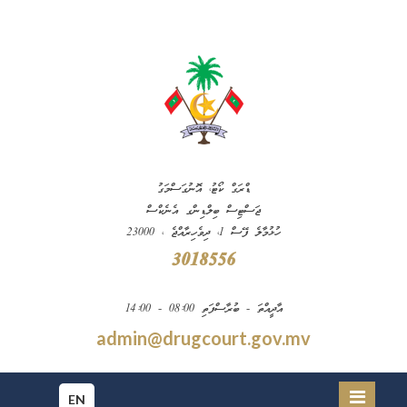
ޑްރަގް ކޯޓު، އޮނުގަސްމަގު
ޖަސްޓިސް ބިލްޑިންގ އެނެކްސް
ހުޅުމާލެ ފޭސް 1، ދިވެހިރާއްޖެ ، 23000
3018556
އާދީއްތަ - ބުރާސްފަތި 08:00 - 14:00
admin@drugcourt.gov.mv
EN