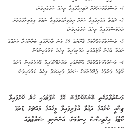
1- މަސްތުވާތަކެއްޗަށް ދެވިހިފާފައިވާ މީހެއް ކަމުގައިވުން.
2- ދަޢުވާ އުފުލިފައިވާ ކުށަށް އިޢުތިރާފުވެފައިވާ ނުވަތަ އިޢުތިރާފުވުމަށް
އެއްބަސްވެފައިވާ މީހެއް ކަމުގައިވުން.
3- މަސްތުވާތަކެއްޗާބެހޭ ޤާނޫނުގެ 36 ވަނަ މާއްދާގައި ބަޔާންކުރާ ކުށެއްގެ
ދަޢުވާ އެހެން ކޯޓެއްގައި އުފުލިފައިވާ މީހެއް ކަމުގައިނުވުން.
4- މަސްތުވާތަކެއްޗާބެހޭ ޤާނޫނުގައި ބަޔާންކޮށްފައިވާ ގޮތުގެމަތިން ޑްރަގް
ކޯޓުގެ ފަރުވާގެ ޕްރޮގްރާމަށް ޝަރުޠު ފުރިހަމަވާ މީހެއް ކަމުގައިވުން.
މަސްތުވާތަކެތި ބޭނުންކޮށްގެން، އޭގެ ނުފޫޒުގައި ހުރެ ކޮށްފައިވާ
ޖިނާއީ ކުށެއްގެ ދަޢުވާ އުފުލިފައިވާ މީހެއްގެ މައްޗަށް ޑްރަގް
ކޯޓުގެ އިޚްތިޞާޞް ހިނގުމަށް، އަންނަނިވި ޝަރުޠުތައް