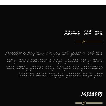
ޑްރަގް ކޯޓުގެ ތަޞައްވުރު
ޑްރަގް ކޯޓުގެ ތަޞައްވުރަކީ ކޯޓުގެ އިޚްތިޞާޞު ހިނގާ މީހުން މަސްތުވާތަކެއްޗަށް
ބޭނުންވާ ނިސްބަތް މަދުކުރުމާއި، އެމީހުން މަސްތުވާތަކެއްޗަށް ބޭނުންވާ ނިސްބަތް
ދެމެހެއްޓުމަށްޓަކައި ކުށަށް އަރައިގަންނަ މިންވަރު މަދުކުރުމާއި ޒިންމާދާރު ބައެއްގެ
ގޮތުގައި އެމީހުން މުޖުތަމަޢުގައި ބައިވެރިވުމުގެ ފުރުޞަތު ފުޅާ ކުރުމެވެ.
ފޮލޯކުރެއްވުމަށް