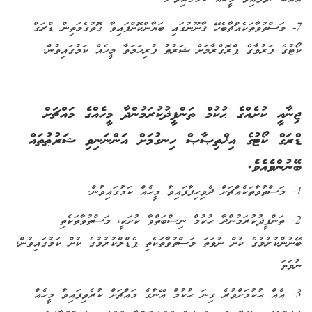
7- މަސްތުވާތަކެއްޗާބެހޭ ޤާނޫނުގައި ބަޔާންކޮށްފައިވާ ގޮތުގެމަތިން ޑްރަގް
ކޯޓުގެ ފަރުވާގެ ޕްރޮގްރާމަށް ޝަރުޠު ފުރިހަމަވާ މީހެއް ކަމުގައިވުން.
ޖިނާއީ ކުށެއްގެ ޙުކުމް ތަންފީޛުކުރަމުންދާ މީހެއްގެ މައްޗަށް
ޑްރަގް ކޯޓުގެ އިޚްތިޞާޞް ހިނގުމަށް އަންނަނިވި ޝަރުޠުތައް
ބޭނުންވެއެވެ.
1- މަސްތުވާތަކެއްޗަށް ދެވިހިފާފައިވާ މީހެއް ކަމުގައިވުން.
2- ތަންފީޛުކުރަމުންދާ ޙުކުމް ނިސްބަތްވާ ކުށަކީ، މަސްތުވާތަކެތި
ބޭނުންކުރުމުގެ ކުށް ނުވަތަ މަސްތުވާތަކެތި ޕެޑްލްކުރުމުގެ ކުށް ކަމުގައިވުން؛
ނުވަތަ
3- އެއް ޙުކުމަށްވުރެ ގިނަ ޙުކުމް އޭނާގެ މައްޗަށް ކުރެވިފައިވާ މީހެއް