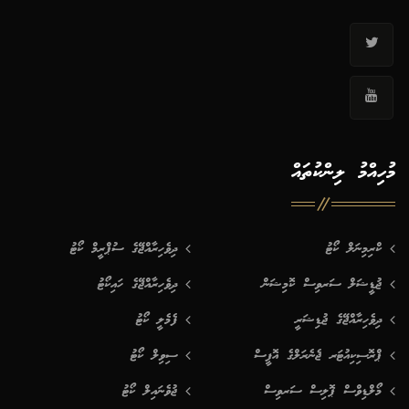
މުހިއްމު ލިންކުތައް
ކްރިމިނަލް ކޯޓު
ދިވެހިރާއްޖޭގެ ސުޕްރީމް ކޯޓު
ޖުޑީޝަލް ސަރވިސް ކޮމިޝަން
ދިވެހިރާއްޖޭގެ ހައިކޯޓު
ދިވެހިރާއްޖޭގެ ޖުޑިޝަރީ
ފެމެލީ ކޯޓު
ޕްރޮސިކިއުޓަރ ޖެނެރަލްގެ އޮފީސް
ސިވިލް ކޯޓު
މޯލްޑިވްސް ޕޮލިސް ސަރވިސް
ޖުވެނައިލް ކޯޓު