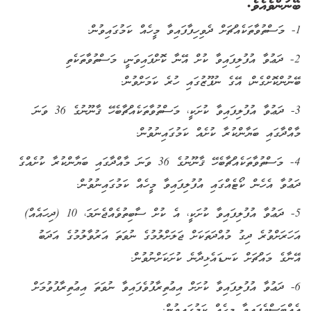
ބޭނުންވެއެވެ.
1- މަސްތުވާތަކެއްޗަށް ދެވިހިފާފައިވާ މީހެއް ކަމުގައިވުން.
2- ދަޢުވާ އުފުލިފައިވާ ކުށް އޭނާ ކޮށްފައިވަނީ، މަސްތުވާތަކެތި
ބޭނުންކޮށްގެން، އޭގެ ނުފޫޒުގައި ހުރެ ކަމަށްވުން.
3- ދަޢުވާ އުފުލިފައިވާ ކުށަކީ، މަސްތުވާތަކެއްޗާބެހޭ ޤާނޫނުގެ 36 ވަނަ
މާއްދާގައި ބަޔާންކުރާ ކުށެއް ކަމުގައިނުވުން.
4- މަސްތުވާތަކެއްޗާބެހޭ ޤާނޫނުގެ 36 ވަނަ މާއްދާގައި ބަޔާންކުރާ ކުށެއްގެ
ދަޢުވާ އެހެން ކޯޓެއްގައި އުފުލިފައިވާ މީހެއް ކަމުގައިނުވުން.
5- ދަޢުވާ އުފުލިފައިވާ ކުށަކީ، އެ ކުށް ސާބިތުވެއްޖެނަމަ، 10 (ދިހައެއް)
އަހަރަށްވުރެ ދިގު މުއްދަތަކަށް ޖަލަށްލުމުގެ ނުވަތަ އަރުވާލުމުގެ އަދަބު
އޭނާގެ މައްޗަށް ކަނޑައެޅިދާނެ ކުށަކަށްނުވުން.
6- ދަޢުވާ އުފުލިފައިވާ ކުށަށް އިޢުތިރާފުވެފައިވާ ނުވަތަ އިޢުތިރާފުވުމަށް
އެއްބަސްވެފައިވާ މީހެއް ކަމުގައިވުން.