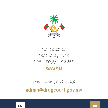
ޑްރަގް ކޯޓު، އޮނުގަސްމަގު
ޖަސްޓިސް ބިލްޑިންގ އެނެކްސް
ހުޅުމާލެ ފޭސް 1، ދިވެހިރާއްޖެ ، 23000
3018556
އާދީއްތަ - ބުރާސްފަތި 08:00 - 14:00
admin@drugcourt.gov.mv
EN