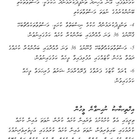
ކަމަށްވެފައި، އޭނާ އެހިނދު ތަންފީޛުކުރަމުންދާ ޙުކުމަކީ، މަސްތުވާތަކެތި
ބޭނުންކުރުމުގެ ނުވަތަ މަސްތުވާތަކެތި
4- ތަންފީޛުކުރަމުންދާ ޙުކުމް ނިސްބަތްވާ ކުށަކީ، މަސްތުވާތަކެއްޗާބެހޭ
ޤާނޫނުގެ 36 ވަނަ މާއްދާގައި ބަޔާންކުރާ ކުށެއް ކަމުގައިނުވުން.
5- މަސްތުވާތަކެއްޗާބެހޭ ޤާނޫނުގެ 36 ވަނަ މާއްދާގައި ބަޔާންކުރާ ކުށެއްގެ
ދަޢުވާ އެހެން ކޯޓެއްގައި އުފުލިފައިވާ މީހެއް ކަމުގައިނުވުން.
6- ޑްރަގް ކޯޓުގެ ފަރުވާގެ ޕްރޮގްރާމަށް ޝަރުޠު ފުރިހަމަވާ މީހެއް
ކަމުގައިވުން.
އިޚްތިޞާޞު ނުހިނގާނެ މީހުން
ތިރީގައި އެވާ ކުށްކުށުގެ ތެރެއިން ކުށެއް ކުރުން، ނުވަތަ އެއިން ކުށެއް
ކުރުމުގައި ބައިވެރިވުން، ނުވަތަ އެއިން ކުށެއް ކުރުމުގައި އެހީތެރިވެދިނުމުގެ