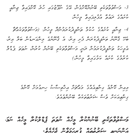
3- މަސްތުވާތަކެތި ބޭނުންކޮށްގެން، އޭގެ ނުފޫޒުގައި ހުރެ ކޮށްފައިވާ ޖިނާއީ
ކުށެއްގެ ދަޢުވާ އުފުލިފައިވާ މީހުން.
4- ޖިނާއީ ކުށެއްގެ ޙުކުމް ތަންފީޛުކުރަމުންދާ މީހުން. (މަސްތުވާތަކެއްޗާ
ބެހޭ ޤާނޫނު ތަންފީޛުކުރަން ފެށި އިރު، އެ ޤާނޫނުގެ މިންގަނޑުން ބަލާ އިރު،
އެމީހަކު ތަންފީޛުކުރަމުން ދަނީ މަސްތުވާތަކެތި ބޭނުން ކުރުން، ނުވަތަ ޕެޑްލް
ކުރުމުގެ ކުށެއް ކަމުގައިވާ މީހުން.)
މިއިން ކޮންމެ ގިންތިއެއްގެ މައްޗަށް އިޚްތިޞާޞު ހިނގުމަށް ކޮންމެ
ގިންތިއަކަށް ވެސް ޝަރުޠުތަކެއް ބޭނުންވެއެވެ.
މަސްތުވާތަކެތި ބޭނުންކުރާ މީހެއް ނުވަތަ ޕެޑްލްކުރާ މީހެއް ނަމަ،
އަންނަނިވި ޝަރުޠުތައް ފުރިހަމަވާން ޖެހެއެވެ.