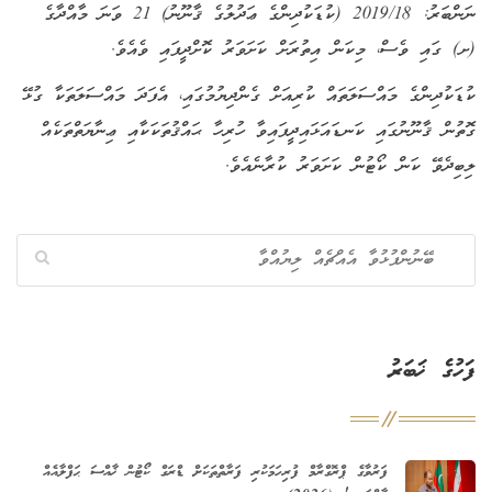
ނަންބަރު: 2019/18 (ކުޑަކުދިންގެ ޢަދުލުގެ ޤާނޫނު) 21 ވަނަ މާއްދާގެ
(ށ) ގައި ވެސް، މިކަން އިތުރަށް ކަށަވަރު ކޮށްދީފައި ވެއެވެ.
ކުޑަކުދިންގެ މައްސަލަތައް ކުރިއަށް ގެންދިޔުމުގައި، އެފަދަ މައްސަލަތަކާ ގުޅޭ
ގޮތުން ޤާނޫނުގައި ކަނޑައަޅައިދީފައިވާ ހުރިހާ ޙައްޤުތަކަކާއި ޢިނާޔަތްތަކެއް
ލިބިދެވޭ ކަން ކޯޓުން ކަށަވަރު ކުރާނެއެވެ.
ފަހުގެ ޚަބަރު
ފަރުވާގެ ޕްރޮގްރާމް ފުރިހަމަކުރި ފަރާތްތަކަށް ޑްރަގް ކޯޓުން ޚާއްސަ ޙަފްލާއެއް