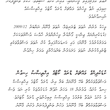
ދަޢުވާ އުފުލިފައިވާ މީހުންނާއި، އެއިން ކުށެއް ސާބިތުވެ، ޙުކުމް ތަންފީޛުކޮށް
ނިމިފައި ނުވާ މީހުންގެ މައްޗަށް ޑްރަގް ކޯޓުގެ އިޚްތިޞާޞެއް
ނުހިނގާނެއެވެ.
މީހަކު މެރުން، ނުވަތަ ޓެރަރިޒަމް، ނުވަތަ ޤާނޫނު ނަންބަރު 2009/12
(ކުޑަކުދިންނަށް ޖިންސީ ގޯނާކުރާ މީހުންނާމެދު ޚާއްޞަ އުސޫލުތަކަކަށް
ޢަމަލުކުރުމުގެ ޤާނޫނު) ގައި ކަނޑައަޅާފައިވާ ކުށް، ނުވަތަ މަސްތުވާތަކެތި
ޓްރެފިކްކުރުން، ނުވަތަ ގަދަކަމުން ބަދުއަޚްލާޤީ ޢަމަލު ހިންގުން.
ކުޑަކުދިންގެ މައްޗަށް ޑްރަގް ކޯޓުގެ އިޚްތިޞާޞު ހިނގުން
މަސްތުވާތަކެއްޗާ ބެހޭ ޤާނޫނަށް ބަލާ އިރު، ޑްރަގް ކޯޓުގެ އިޚްތިޞާޞް
ހިނގާ ކުށެއް، ޢުމުރުން 18 އަހަރު ނުފުރޭ ކުޑަކުއްޖަކު ކުރި ނަމަ ވެސް،
އެ ކުށުގެ ދަޢުވާ ބެލުމުގެ އިޚްތިޞާޞު ލިބިގެންވަނީ ޑްރަގް ކޯޓަށެވެ.
މަސްތުވާތަކެއްޗާ ބެހޭ ޤާނޫނުގެ ފަހުން ތަންފީޛުކުރަން ފެށުނު، ޤާނޫނު