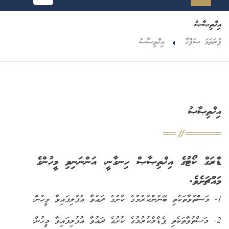
އިޚްތިޞާޞު
ފުރަތަމަ ސަފްހާ
އިޚްތިޞާޞު
އިޚްތިޞާޞު
ޑްރަގް ކޯޓުގެ އިޚްތިޞާޞް ހިނގާނީ، އަންނަނިވި މީހުންގެ
މައްޗަށެވެ.
1- މަސްތުވާތަކެތި ބޭނުންކުރުމުގެ ކުށުގެ ދަޢުވާ އުފުލިފައިވާ މީހުން.
2- މަސްތުވާތަކެތި ޕެޑްލްކުރުމުގެ ކުށުގެ ދަޢުވާ އުފުލިފައިވާ މީހުން.