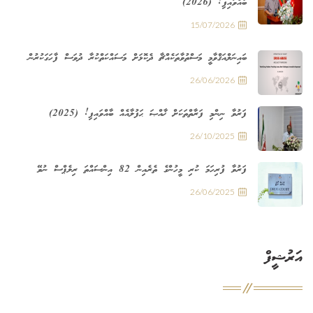
ބާއްވައިފި! (2026)
15/07/2026
ބައިނަލްއަޤްވާމީ މަސްތުވާތަކެއްޗާ ދެކޮޅަށް މަސައްކަތްކުރާ ދުވަސް ފާހަގަކުރުން
26/06/2026
ފަރުވާ ނިންމި ފަރާތްތަކަށް ޚާއްޞަ ޙަފުލާއެއް ބާއްވައިފި! (2025)
26/10/2025
ފަރުވާ ފުރިހަމަ ކުރި މީހުންގެ ތެރެއިން 82 އިންސައްތަ ރިލެޕްސް ނުވޭ
26/06/2025
އަރުޝީފް