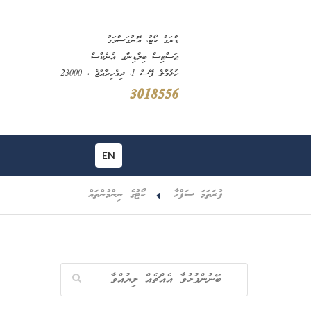
ޑްރަގް ކޯޓު، އޮނުގަސްމަގު
ޖަސްޓިސް ބިލްޑިންގ އެނެކްސް
ހުޅުމާލެ ފޭސް 1، ދިވެހިރާއްޖެ ، 23000
3018556
EN
ފުރަތަމަ ސަފްހާ
ކޯޓުގެ ނިންމުންތައް