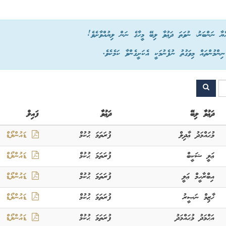
ްޔާ ނަންބަރު، ނުވަތަ ދަޢުވާ ލިބޭ މީހާގެ ނަން ލިޔުއްވާށެވެ!
ްމުންތައް މިވަގުތު ނުފެނުމަކީ އެކަށީގެންވާ ކަމެކެވެ.
ދަޢުވާ ލިބޭ
ދަޢުވާ
ފައިލް
މުޙައްމަދު ޢާދިލް
ފުރަތަމަ ޙުކުމް
ޑައުންލޯޑް
ޢަލީ ޝަކީބް
ފުރަތަމަ ޙުކުމް
ޑައުންލޯޑް
އިބްރާހީމް ޢަލީ
ފުރަތަމަ ޙުކުމް
ޑައުންލޯޑް
ޚާޒިމް ނަޞީރު
ފުރަތަމަ ޙުކުމް
ޑައުންލޯޑް
އަޙްމަދު މުޙައްމަދު
ފުރަތަމަ ޙުކުމް
ޑައުންލޯޑް