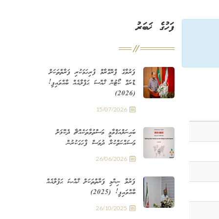
ފަހުގެ ޚަބަރު
ފަރުވާގެ ޕްރޮގްރާމް ފުރިހަމަކުރި ފަރާތްތަކަށް
ޑްރަގް ކޯޓުން ޚާއްސަ ޙަފްލާއެއް ބާއްވައިފި!
(2026)
15/07/2026
ބައިނަލްއަޤްވާމީ މަސްތުވާތަކެއްޗާ ދެކޮޅަށް
މަސައްކަތްކުރާ ދުވަސް ފާހަގަކުރުން
26/06/2026
ފަރުވާ ނިންމި ފަރާތްތަކަށް ޚާއްޞަ ޙަފުލާއެއް
ބާއްވައިފި! (2025)
26/10/2025