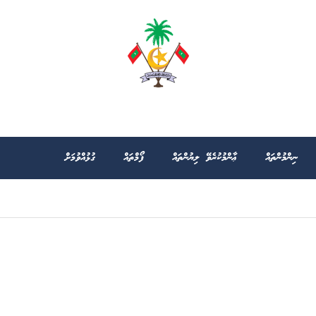
ނިންމުންތައް
ޢާންމުކުރެވޭ ލިޔުންތައް
ފޯމްތައް
ގުޅުއްވުމަށް