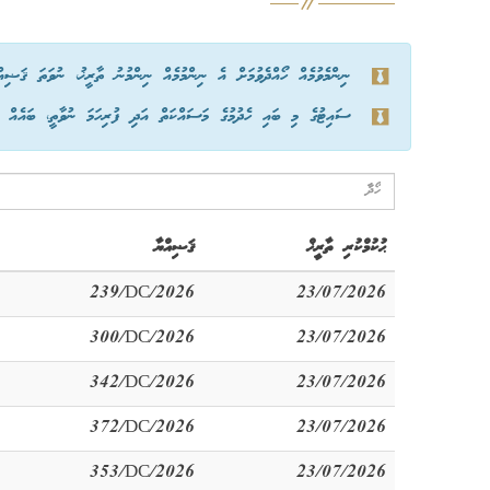
ނިންމެވުމެއް ހޯއްދެވުމަށް އެ ނިންމުމެއް ނިންމުނު ތާރީޚު، ނުވަތަ ޤަޟިއ
ސައިޓުގެ މި ބައި ހެދުމުގެ މަސައްކަތް އަދި ފުރިހަމަ ނުވާތީ، ބައެއް ނިނ
ޙުކުމްކުރި ތާރީޚް
ޤަޟިއްޔާ
239/DC/2026
23/07/2026
300/DC/2026
23/07/2026
342/DC/2026
23/07/2026
372/DC/2026
23/07/2026
353/DC/2026
23/07/2026