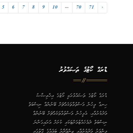
5
6
7
8
9
10
...
70
71
›
ޑްރަގް ކޯޓުގެ ތަޞައްވުރު
ޑްރަގް ކޯޓުގެ ތަޞައްވުރަކީ ކޯޓުގެ އިޚްތިޞާޞު
ހިނގާ މީހުން މަސްތުވާތަކެއްޗަށް ބޭނުންވާ ނިސްބަތް
މަދުކުރުމާއި، އެމީހުން މަސްތުވާތަކެއްޗަށް ބޭނުންވާ
ނިސްބަތް ދެމެހެއްޓުމަށްޓަކައި ކުށަށް އަރައިގަންނަ
މިންވަރު މަދުކުރުމާއި ޒިންމާދާރު ބައެއްގެ ގޮތުގައި