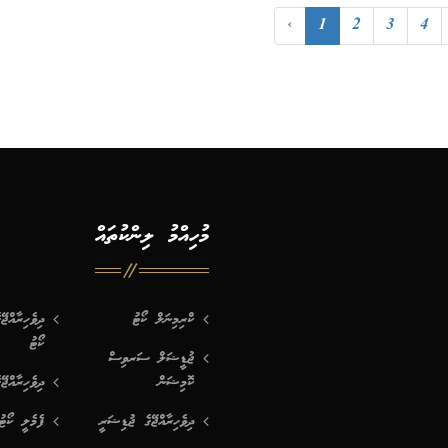
‹
1
2
3
4
މުހިއްމު ލިންކުތައް
ކްރިމިނަލް ކޯޓު
ދިވެހިރާއްޖ
ކޯޓު
ޖުޑީޝަލް ސަރވިސް
ކޮމިޝަން
ދިވެހިރާއްޖޭ
ދިވެހިރާއްޖޭގެ ޖުޑިޝަރީ
ފެމެލީ ކޯޓު