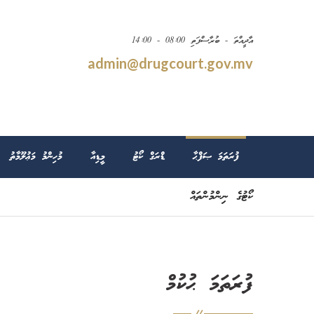
އާދީއްތަ - ބުރާސްފަތި 08:00 - 14:00
admin@drugcourt.gov.mv
ފުރަތަމަ ޞަފްޙާ
ޑްރަގް ކޯޓު
މީޑިއާ
މުހިންމު މަޢުލޫމާތު
ކޯޓުގެ ނިންމުންތައް
ފުރަތަމަ ޙުކުމް