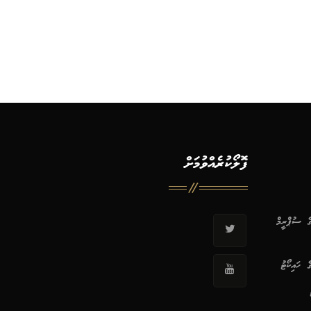
ފޮލޯކުރެއްވުމަށް
ޭގެ ސުޕްރީމް
ގެ ހައިކޯޓު