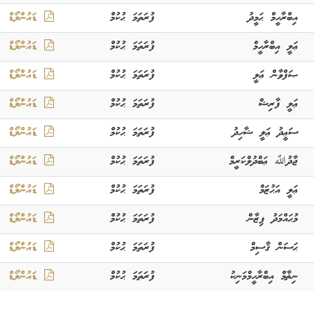
އިބްރާހީމް ޙަމީދު
ފުރަތަމަ ޙުކުމް
ޑައުންލޯޑް
ޢަލީ އިބްރާހީމް
ފުރަތަމަ ޙުކުމް
ޑައުންލޯޑް
ޞަފްވާން ޢަލީ
ފުރަތަމަ ޙުކުމް
ޑައުންލޯޑް
ޢަލީ ފާރިޝް
ފުރަތަމަ ޙުކުމް
ޑައުންލޯޑް
ސަޢީދު ޢަލީ ޝާހިދު
ފުރަތަމަ ޙުކުމް
ޑައުންލޯޑް
ޖާދުﷲ ޢަބްދުލްކަރީމް
ފުރަތަމަ ޙުކުމް
ޑައުންލޯޑް
ޢަލީ އަޙުޒަމް
ފުރަތަމަ ޙުކުމް
ޑައުންލޯޑް
މުޙައްމަދު ފިޒާން
ފުރަތަމަ ޙުކުމް
ޑައުންލޯޑް
ޙަސަން ޤާސިމް
ފުރަތަމަ ޙުކުމް
ޑައުންލޯޑް
ނިޡާމް އިބްރާހީމްމަނިކު
ފުރަތަމަ ޙުކުމް
ޑައުންލޯޑް