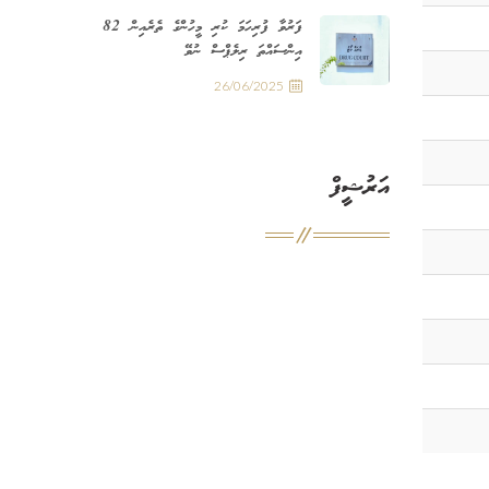
ފަރުވާ ފުރިހަމަ ކުރި މީހުންގެ ތެރެއިން 82
އިންސައްތަ ރިލެޕްސް ނުވޭ
26/06/2025
އަރުޝީފް