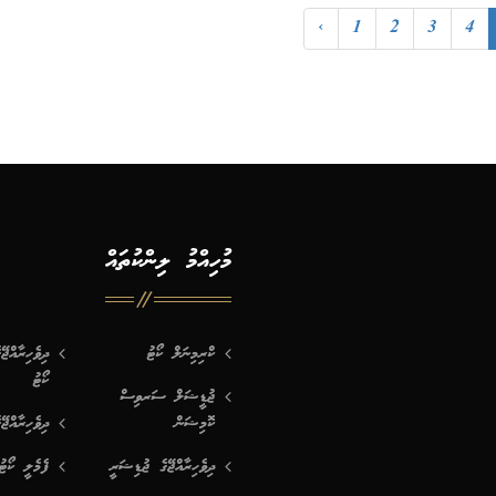
‹
1
2
3
4
މުހިއްމު ލިންކުތައް
ކްރިމިނަލް ކޯޓު
ދިވެހިރާއްޖ
ކޯޓު
ޖުޑީޝަލް ސަރވިސް
ކޮމިޝަން
ދިވެހިރާއްޖޭ
ދިވެހިރާއްޖޭގެ ޖުޑިޝަރީ
ފެމެލީ ކޯޓު