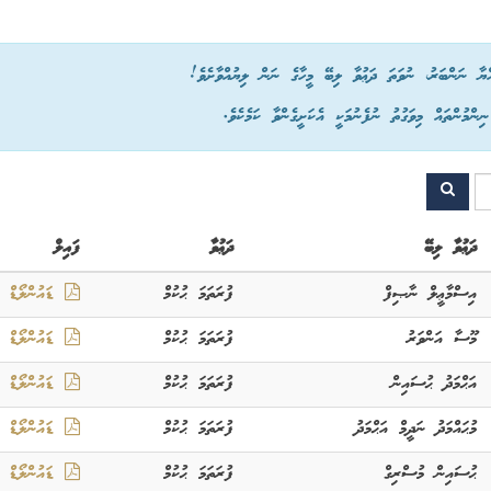
ްޔާ ނަންބަރު، ނުވަތަ ދަޢުވާ ލިބޭ މީހާގެ ނަން ލިޔުއްވާށެވެ!
ްމުންތައް މިވަގުތު ނުފެނުމަކީ އެކަށީގެންވާ ކަމެކެވެ.
ދަޢުވާ ލިބޭ
ދަޢުވާ
ފައިލް
އިސްމާޢީލް ނާޞިފް
ފުރަތަމަ ޙުކުމް
ޑައުންލޯޑް
މޫސާ އަންވަރު
ފުރަތަމަ ޙުކުމް
ޑައުންލޯޑް
އަޙްމަދު ޙުސައިން
ފުރަތަމަ ޙުކުމް
ޑައުންލޯޑް
މުޙައްމަދު ނަދީމް އަޙްމަދު
ފުރަތަމަ ޙުކުމް
ޑައުންލޯޑް
ޙުސައިން މުސްރިގް
ފުރަތަމަ ޙުކުމް
ޑައުންލޯޑް