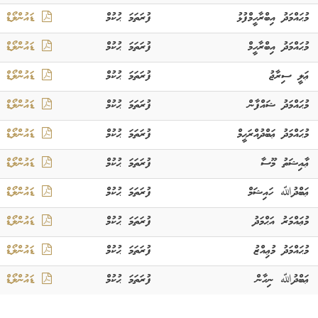
މުޙައްމަދު އިބްރާހީމްފުޅު
ފުރަތަމަ ޙުކުމް
ޑައުންލޯޑް
މުޙައްމަދު އިބްރާހީމް
ފުރަތަމަ ޙުކުމް
ޑައުންލޯޑް
ޢަލީ ސިރާޖު
ފުރަތަމަ ޙުކުމް
ޑައުންލޯޑް
މުޙައްމަދު ޝައްފާން
ފުރަތަމަ ޙުކުމް
ޑައުންލޯޑް
މުޙައްމަދު ޢަބްދުއްރަޙީމް
ފުރަތަމަ ޙުކުމް
ޑައުންލޯޑް
ޢާއިޝަތު މޫސާ
ފުރަތަމަ ޙުކުމް
ޑައުންލޯޑް
ޢަބްދުﷲ ހައިޝަމް
ފުރަތަމަ ޙުކުމް
ޑައުންލޯޑް
މުޢައްމަރު އަޙްމަދު
ފުރަތަމަ ޙުކުމް
ޑައުންލޯޑް
މުޙައްމަދު މުޢިއްޒު
ފުރަތަމަ ޙުކުމް
ޑައުންލޯޑް
ޢަބްދުﷲ ނިހާން
ފުރަތަމަ ޙުކުމް
ޑައުންލޯޑް