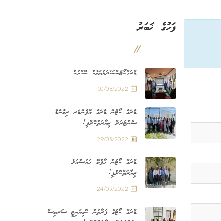
ފަހުގެ ޚަބަރު
ޑްރަގްކޯޓުންބައްދަލުވުމެއް ބޭއްވުން
10/08/2022
ޑްރަގް ކޯޓުން ޑްރަގް އޮފެންޑަރ ރިމާންޑް
ސެންޓަރަށް ޒިޔާރަތްކޮށްފި!
29/05/2022
ޑްރަގް ކޯޓުން ހާފްވޭ ހައުސްއަށް
ޒިޔާރަތްކޮށްފި!
24/05/2022
ޑްރަގް ކޯޓުގެ ފަރާތުން ކޮމިޔުނިޓީ ސަރވިސް