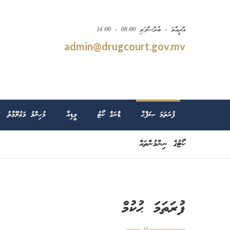
އާދީއްތަ - ބުރާސްފަތި 08:00 - 14:00
admin@drugcourt.gov.mv
ފުރަތަމަ ޞަފްޙާ
ޑްރަގް ކޯޓު
މީޑިއާ
މުހިންމު މަޢުލޫމާތު
ކޯޓުގެ ނިންމުންތައް
ފުރަތަމަ ޙުކުމް