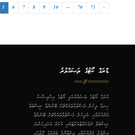
5
6
7
8
9
10
...
70
71
›
ޑްރަގް ކޯޓުގެ ތަޞައްވުރު
ޑްރަގް ކޯޓުގެ ތަޞައްވުރަކީ ކޯޓުގެ އިޚްތިޞާޞު
ހިނގާ މީހުން މަސްތުވާތަކެއްޗަށް ބޭނުންވާ ނިސްބަތް
މަދުކުރުމާއި، އެމީހުން މަސްތުވާތަކެއްޗަށް ބޭނުންވާ
ނިސްބަތް ދެމެހެއްޓުމަށްޓަކައި ކުށަށް އަރައިގަންނަ
މިންވަރު މަދުކުރުމާއި ޒިންމާދާރު ބައެއްގެ ގޮތުގައި