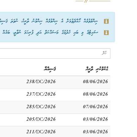
ނިންމެވުމެއް ހޯއްދެވުމަށް އެ ނިންމުމެއް ނިންމުނު ތާރީޚު، ނުވަތަ ޤަޟިއ
ސައިޓުގެ މި ބައި ހެދުމުގެ މަސައްކަތް އަދި ފުރިހަމަ ނުވާތީ، ބައެއް ނިނ
ޙުކުމްކުރި ތާރީޚް
ޤަޟިއްޔާ
238/DC/2026
08/06/2026
237/DC/2026
08/06/2026
285/DC/2026
07/06/2026
205/DC/2026
03/06/2026
211/DC/2026
03/06/2026