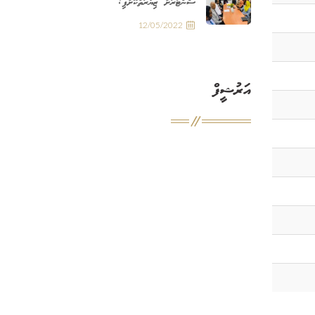
ސެންޓަރަށް ޒިޔާރަތްކޮށްފި!
12/05/2022
އަރުޝީފް