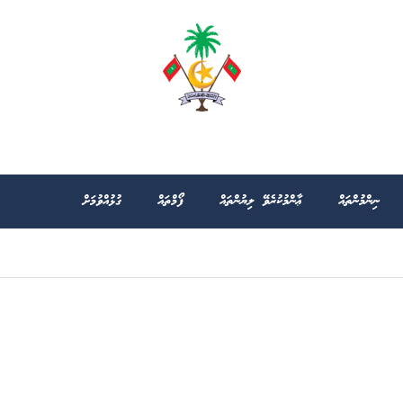
ނިންމުންތައް
ޢާންމުކުރެވޭ ލިޔުންތައް
ފޯމްތައް
ގުޅުއްވުމަށް