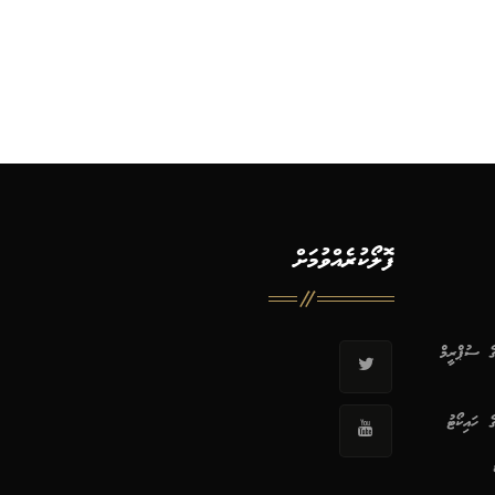
ފޮލޯކުރެއްވުމަށް
ޭގެ ސުޕްރީމް
ގެ ހައިކޯޓު