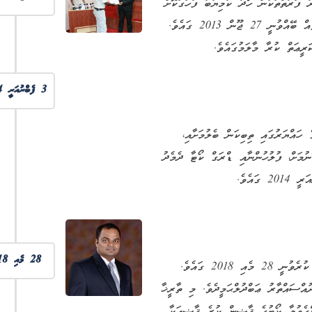
 ފަރާތްތަކުން ހޯދާ ކާމިޔާބު ފާހަގަކޮށް
އެކަމުގެ އަގުވަޒަންކުރުމުގެ ގޮތުން އެންމެ ފުރަތަމަ ރަސްމިއްޔާތެއް ބޭއްވުނީ 27 ޖޫން 2013 ގައެވެ.
3 ފެބްރުއަރީ 2014
 ހައްޔަރުގައި ތިބިކަން ބެލުމަށާއި،
ުމަށް، ފުލުހުންނާއި ޑްރަގް ކޯޓާ ދެމެދު
28 މެއި 2018
ޑްރަގް ކޯޓަށް އެންމެ ފުރަތަމަ ފަހަރަށް އިސްޤާޟީއެއް ޢައްޔަން ކުރެވުނީ 28 މެއި 2018 ގައެވެ.
އްސައްތާރު ޢަބްދުލްޙަމީދެވެ. މި ތާރީޚާ
ންގެވުމާ ކޯޓުގެ ޤާޟީން ކުރެ ޤާޟީއަކާ