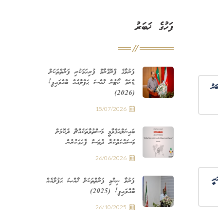
ފަހުގެ ޚަބަރު
ފަރުވާގެ ޕްރޮގްރާމް ފުރިހަމަކުރި ފަރާތްތަކަށް
ޑްރަގް ކޯޓުން ޚާއްސަ ޙަފްލާއެއް ބާއްވައިފި!
ަރު
(2026)
15/07/2026
ބައިނަލްއަޤްވާމީ މަސްތުވާތަކެއްޗާ ދެކޮޅަށް
މަސައްކަތްކުރާ ދުވަސް ފާހަގަކުރުން
26/06/2026
ަރީ
ފަރުވާ ނިންމި ފަރާތްތަކަށް ޚާއްޞަ ޙަފުލާއެއް
ބާއްވައިފި! (2025)
26/10/2025