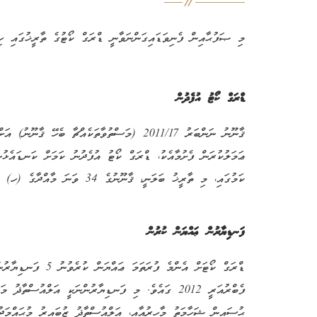
މި ޞަފުޙާއިން ފެނިވަޑައިގަންނަވާނީ ޑްރަގް ކޯޓުގެ ތާރީޚުގައި ހި
ޑްރަގް ކޯޓު އުފެދުން
ޢަމަލުކުރަން ފެށުމާއެކު، ޑްރަގް ކޯޓު އުފެދުނު ކަމަށް ކަނޑައެޅުނ
ކަމުގައި، މި ތާރީޚު ބަލަނީ، ޤާނޫނުގެ 34 ވަނަ މާއްދާގެ (ހ) ގައިވާ ނައްޞަށް ރިޢާޔަތް ކޮށްގެންނެވެ.
ފަނޑިޔާރުން ޢައްޔަން ކުރުން
ފެބްރުއަރީ 2012 ގައެވެ. މި ފަނޑިޔާރުންނަކީ އަލްއުސްތާ
ޙުސައިން ޝަހާމަތު މާހިރުއާއި، އަލްއުސްތާޛު ޒުބައިރު މުޙައްމަދު