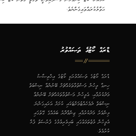
ޙަވާލުކުރައްވައިގެންނެވެ.
ޑްރަގް ކޯޓުގެ ތަޞައްވުރު
ޑްރަގް ކޯޓުގެ ތަޞައްވުރަކީ ކޯޓުގެ އިޚްތިޞާޞު
ހިނގާ މީހުން މަސްތުވާތަކެއްޗަށް ބޭނުންވާ ނިސްބަތް
މަދުކުރުމާއި، އެމީހުން މަސްތުވާތަކެއްޗަށް ބޭނުންވާ
ނިސްބަތް ދެމެހެއްޓުމަށްޓަކައި ކުށަށް އަރައިގަންނަ
މިންވަރު މަދުކުރުމާއި ޒިންމާދާރު ބައެއްގެ ގޮތުގައި
އެމީހުން މުޖުތަމަޢުގައި ބައިވެރިވުމުގެ ފުރުޞަތު ފުޅާ
ކުރުމެވެ.