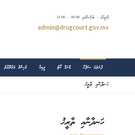
އާދީއްތަ - ބުރާސްފަތި 08:00 - 14:00
admin@drugcourt.gov.mv
ފުރަތަމަ ޞަފްޙާ
ޑްރަގް ކޯޓު
މީޑިއާ
މުހިންމު މަޢުލޫމާތު
ހަނދާނާއި ތާރީޚު
ހަނދާނާއި ތާރީޚު