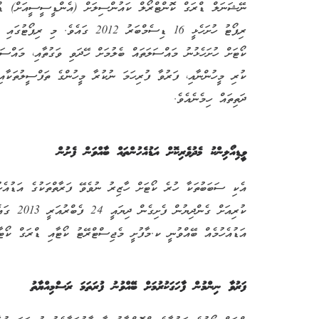
ނޭޝަނަލް ޑްރަގް ކޮންޓްރޯލް ކައުންސިލަށް (އެންޑީސީސީއަށް) ޑްރ
ރިޕޯޓު ހުށަހެޅީ 16 ޑިސެމްބަރު 2012 ގައ
ކޯޓަށް ހުށަހެޅުނު މައްސަލަތައް ބެލުމަށް ހޭދަވި ވަގުތާއި، މައްސަލ
ކުރި މީހުންނާއި، ފަރުވާ ފުރިހަމަ ނުކުރާ މީހުންގެ ތަފްސީލުތަކާއި
ދަތިތައް ހިމެނެއެވެ.
ވީޑިއޯލިންކު މެދުވެރިކޮށް އަޑުއެހުންތައް ބާއްވަން ފެށުން
އެކި ސަބަބުތަކާ ހުރެ ކޯޓަށް ހާޒިރު ނުވެވޭ ފަރާތްތަކުގެ އަޑުއެހު
ކުރިއަށް ގެ
އަޑުއެހުމެއް ބޭއްވުނީ ކ.މާފުށީ މެޖިސްޓްރޭޓު ކޯޓާއި ޑްރަގް ކޯޓާ 
ފަރުވާ ނިންމުން ފާހަގަކުރުމަށް ބޭއްވުނު ފުރަތަމަ ރަސްމިއްޔާތު