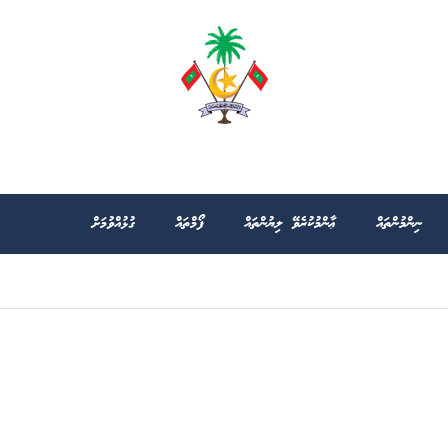
ނިންމުންތައް
ޢާންމުކުރެވޭ ލިޔުންތައް
ފޯމްތައް
ގުޅުއްވުމަށް