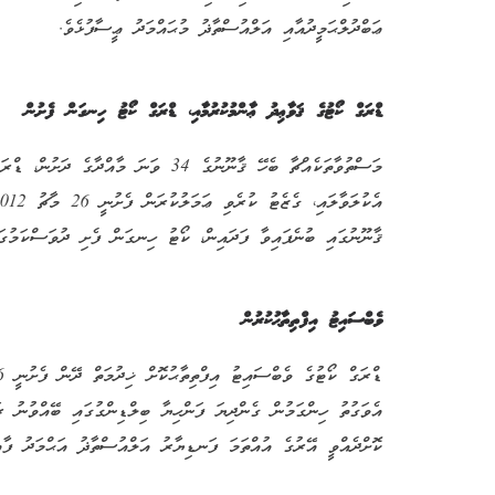
ޢަބްދުލްޙަމީދުއާއި އަލްއުސްތާޛު މުޙައްމަދު ޢީސާފުޅެވެ.
ޑްރަގް ކޯޓުގެ ޤަވާޢިދު ޢާންމުކުރުމާއި، ޑްރަގް ކޯޓު ހިނގަން ފެށުން
މަސްތުވާތަކެއްޗާ ބެހޭ ޤާނޫނުގެ 34 ވަނަ މާއ
ޤާނޫނުގައި ބުނެފައިވާ ފަދައިން، ކޯޓު ހިނގަން ފެށި ދުވަސްކަމުގަ
ވެބްސައިޓު އިފްތިތާޙުކުރުން
އެވަގުތު ހިންގަމުން ގެންދިޔަ ފަންހިޔާ ބިލްޑިންގުގައި ބޭއްވުނު ރ
ކޮށްދެއްވީ އޭރުގެ އުއްތަމަ ފަނޑިޔާރު އަލްއުސްތާޛު އަޙްމަދު ފާއ