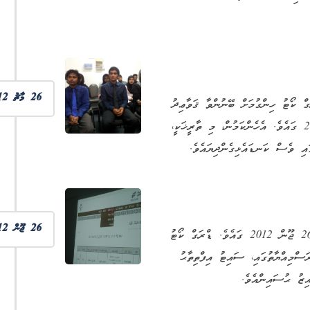
26 މާޗު 2012
ްދާގެ ދަށުން، ޑްރަގް ކޯޓު ހިންގުމަށް ބޭނުންވާ ޤަވާޢިދު
އެކުލަވާލައި، ގެޒެޓު ކުރެވި ޢަމަލުކުރަން ފެށުނީ 26 މާޗު 2012 ގައެވެ. އެހެންކަމުން، މި ތާރީޚަކީ،
އި ވެސް ކަނޑައެޅިގެންދިޔައެވެ.
26 ޖޫން 2012
ޑްރަގް ކޯޓުގެ ވެބްސައިޓު އިފްތިތާޙުކޮށް ޚިދުމަތް ދޭން ފެށުނީ 26 ޖޫން 2012 ގައެވެ. ޑްރަގް ކޯޓު
ަސްމިއްޔާތުގައި، ސައިޓު އިފްތިތާޙު
ިޒު ޙުސައިންއެވެ.