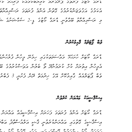
ޑްރަގް ކޯޓުގެ ފަރުވާގެ ޕްރޮގްރާމު ކާމިޔާބުކަމާއެކު ފުރިހަމަ ކުރާ
މި ރަސްމިއްޔާތު ބޭއްވުނީ ޑްރަގް ކޯޓުގެ ޑީ-2 ސެކްޝަނުގެ ޝަރީޢަތް ކުރާ މާލަމުގައެވެ.
ވެބް ޕޯޓަލެއް ޤާއިމުކުރުން
ޑްރަގް ކޯޓަށް ހުށަހެޅޭ މައްސަލަތަކުގައި ހިމެނޭ މީހުން ފުލުހުންގެ
އެމީހުން އިތުރަށް ކުށް ކުރަމުންދޭ ތޯ ބެލުން އަވަސްކުރުމުގެ ބޭނ
ވެބް ޕޯޓަލްއެއް ގާއިމުކޮށް އޭގެ ޚިދުމަތް ދޭން ފެށުނީ 3 ފެބްރުއަރީ 2014 ގައެވެ.
އިސްޤާޟީއަކު ޢައްޔަން ކުރެވުން
އިސްޤާޟީގެ ގޮތުގައި ޢައްޔަންކުރެވުނީ ޤާޟީ އަލްއުސްތާޛު ޢަބްދު
ހަމައަށް، ކޯޓު ހިންގަމުން ގޮސްފައިވަނީ، ވަގުތީ ގޮތުން ކޯޓު ހި