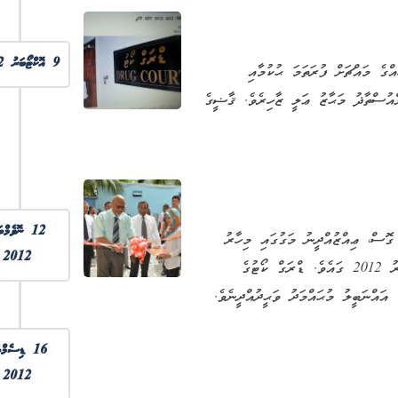
9 އޮކްޓޯބަރު 2012
ްގެ މައްޗަށް ފުރަތަމަ ޙުކުމާއި
އުސްތާޛު މަޙާޒު ޢަލީ ޒާހިރެވެ. ޤާޟީގެ
12 ނޮވެމްބ
ގޮސް، ޢިއްޒުއްދީނު މަގުގައި މިހާރު
2012
ޑްރަގް ކޯޓު ހުރި ޢިމާރާތަށް ރަސްމީކޮށް ބަދަލުވީ 12 ނޮވެމްބަރު 2012 ގައެވެ. ޑްރަގް ކޯޓުގެ
އައްނަބީލު މުޙައްމަދު ވަޙީދުއްދީނެވެ.
16 ޑިސެމްބ
2012