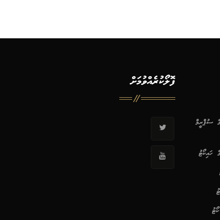
ފޮލޯކުރެއްވުމަށް
ޭގެ ސުޕްރީމް
ގެ ހައިކޯޓު
ު
ކޯޓު