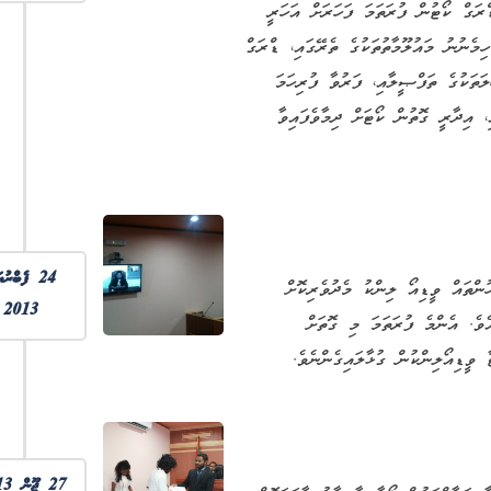
ަގް ކޯޓުން ފުރަތަމަ ފަހަރަށް އަހަރީ
ެވެ. މި ރިޕޯޓުގައި ހިމެނުނު މައުލޫމާތުތަކުގެ ތެރޭގައި، ޑްރަގް
ަތަކުގެ ތަފްޞީލާއި، ފަރުވާ ފުރިހަމަ
، އިދާރީ ގޮތުން ކޯޓަށް ދިމާވެފައިވާ
24 ފެބްރުއ
ންތައް ވީޑިއޯ ލިންކު މެދުވެރިކޮށް
2013
ންދިޔުން ފެށިގެން ދިޔައީ 24 ފެބްރުއަރީ 2013 ގައެވެ. އެންމެ ފުރަތަމަ މި ގޮތަށް
ވީޑިއޯލިންކުން ގުޅާލައިގެންނެވެ.
27 ޖޫން 2013