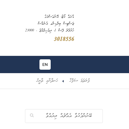
ޑްރަގް ކޯޓު، އޮނުގަސްމަގު
ޖަސްޓިސް ބިލްޑިންގ އެނެކްސް
ހުޅުމާލެ ފޭސް 1، ދިވެހިރާއްޖެ ، 23000
3018556
EN
ފުރަތަމަ ސަފްހާ
ހަނދާނާއި ތާރީޚު