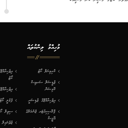
މުހިއްމު ލިންކުތައް
ކްރިމިނަލް ކޯޓު
ދިވެހިރާއްޖ
ކޯޓު
ޖުޑީޝަލް ސަރވިސް
ކޮމިޝަން
ދިވެހިރާއްޖޭ
ދިވެހިރާއްޖޭގެ ޖުޑިޝަރީ
ފެމެލީ ކޯޓު
ޕްރޮސިކިއުޓަރ ޖެނެރަލްގެ
ސިވިލް ކޯޓ
އޮފީސް
ޖުވެނައިލް 