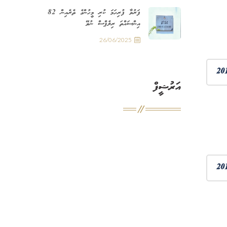
ފަރުވާ ފުރިހަމަ ކުރި މީހުންގެ ތެރެއިން 82
އިންސައްތަ ރިލެޕްސް ނުވޭ
26/06/2025
އަރުޝީފް