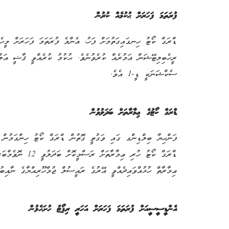
ފުރަތަމަ ފަހަރަށް ޙުކުމެއް ކުރުން
ޑްރަގް ކޯޓު ހިނގައިގަތުމަށް ފަހު، އެންމެ ފުރަތަމަ ފަހަރަށް މީހެއ
ރީހެބިލިޓޭޝަން އަމުރެއް ކުރެވުނެވެ. ޙުކުމު ކުރެއްވީ ޤާޟީ އަލް
ސެކްޝަނަކީ ޑީ-1 އެވެ.
ޑްރަގް ކޯޓުގެ ޢިމާރާތަށް ބަދަލުވުން
ފަންހިޔާ ބިލްޑިންގ ގައި ވަގުތީ ގޮތުން ޑްރަގް ކޯޓު ހިންގަމުން 
ޢިމާރާތް ހުޅުއްވައިދެއްވީ އޭރުގެ ރައީސުލް ޖުމްހޫރިއްޔާގެ ނާއިބު 
އެންޑީސީސީއަށް ފުރަތަމަ ފަހަރަށް އަހަރީ ރިޕޯޓު ހުށަހެޅުން