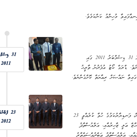
ނގާފައިވާ މުހިންމު ކަންކަމެވެ.
31 ޑިސެމްބ
ޤާނޫނު ނަންބަރު 2011/17 (މަސްތުވާތަކެއްޗާ ބެހޭ ޤާނޫނު) އަށް 31 ޑިސެމްބަރު 2011 ގައި
2011
ެވެ. ޑްރަގް ކޯޓު އުފެދުނު ތާރީޚު
23 ފެބްރުއ
ޑްރަގް ކޯޓަށް އެންމެ ފުރަތަމަ ޢައްޔަން ކުރެވުނު 5 ފަނޑިޔާރުން، ފަނޑިޔާރުކަމުގެ ހުވާ ކުރެއްވީ 23
2012
ޛު މަޙާޒް ޢަލީ ޒާހިރުއާއި، އަލްއުސްތާޛު
އާއި، އަލްއުސްތާޛު ޢަބްދުއްސައްތާރު