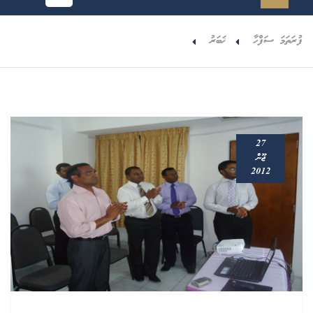
ފުރަތަމަ ސަފްހާ
ޚަބަރު
27
ޖޫން
2012