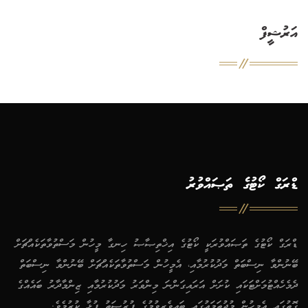
އަރުޝީފް
ޑްރަގް ކޯޓުގެ ތަޞައްވުރު
ޑްރަގް ކޯޓުގެ ތަޞައްވުރަކީ ކޯޓުގެ އިޚްތިޞާޞު ހިނގާ މީހުން މަސްތުވާތަކެއްޗަށް
ބޭނުންވާ ނިސްބަތް މަދުކުރުމާއި، އެމީހުން މަސްތުވާތަކެއްޗަށް ބޭނުންވާ ނިސްބަތް
ދެމެހެއްޓުމަށްޓަކައި ކުށަށް އަރައިގަންނަ މިންވަރު މަދުކުރުމާއި ޒިންމާދާރު ބައެއްގެ
ގޮތުގައި އެމީހުން މުޖުތަމަޢުގައި ބައިވެރިވުމުގެ ފުރުޞަތު ފުޅާ ކުރުމެވެ.