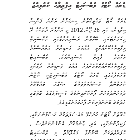
ޑްރަގް ކޯޓުގެ ވެބްސައިޓު އިފްތިތާޙް ކުރެވިއްޖެ
ޑްރަގް ކޯޓު ވަގުތީގޮތުން ހިނގަމުން އަންނަ ފަންހިޔާ
ބިލްޑިންގ ގައި 26 ޖޫން 2012 ވީ އަންގާރަ ދުވަހުގެ ރޭ
މިކަމަށްޓަކައި ބޭއްވުނު ރަސްމިއްޔާތުގައި ވެބްސައިޓް
އިފްތިތާޙުކޮށްދެއްވީ އުއްތަމަ ފަނޑިޔާރު އަލްއުސްތާޛު
އަޙްމަދު ފާއިޒު ޙުސައިންއެވެ. ވެބްސައިޓު
އިފްތިތާޙުކޮށްދެއްވުމަށްފަހު އުއްތަ ފަނޑިޔާރު ދެއްކެވި
ވާހަކަފުޅުގައި ޑްރަގް ކޯޓުގެ ވެބްސައިޓަކީ ކޯޓުން
ކުރަމުންދާ މަސައްކަތްތަކުގެ ޞައްޙަ މަޢްލޫމާތު
ދުވަހުންދުވަހަށް ފޯރުކޮށްދިނުމުގެ ވަސީލަތެއްގެ ގޮތުގައި
ހެދުމުގެ ބޭނުންތެރިކަން ފާހަގަކުރެއްވިއެވެ.
އެގޮތުން ކޯޓަށް ހުށަހެޅޭ މައްސަލަތަކުގެ ޚަޞްމުންނަށާއި،
ވަކީލުންނަށާއި، އަދި ޢާންމުކޮށް އެންމެންނަށްވެސް
،
އެފަރާތްތަކަށް ބޭނުންވާ މަޢްލޫމާތު މި ވެބްސައިޓު