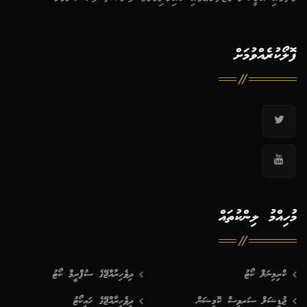
ފޮލޯކުރެއްވުމަށް
މުހިއްމު ލިންކުތައް
ކްރިމިނަލް ކޯޓު
ދިވެހިރާއްޖޭގެ ސުޕްރީމް ކޯޓު
ޖުޑީޝަލް ސަރވިސް ކޮމިޝަން
ދިވެހިރާއްޖޭގެ ހައިކޯޓު