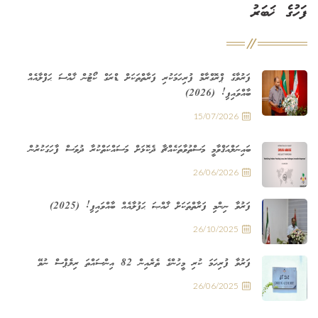
ފަހުގެ ޚަބަރު
ފަރުވާގެ ޕްރޮގްރާމް ފުރިހަމަކުރި ފަރާތްތަކަށް ޑްރަގް ކޯޓުން ޚާއްސަ ޙަފްލާއެއް
ބާއްވައިފި! (2026)
15/07/2026
ބައިނަލްއަޤްވާމީ މަސްތުވާތަކެއްޗާ ދެކޮޅަށް މަސައްކަތްކުރާ ދުވަސް ފާހަގަކުރުން
26/06/2026
ފަރުވާ ނިންމި ފަރާތްތަކަށް ޚާއްޞަ ޙަފުލާއެއް ބާއްވައިފި! (2025)
26/10/2025
ފަރުވާ ފުރިހަމަ ކުރި މީހުންގެ ތެރެއިން 82 އިންސައްތަ ރިލެޕްސް ނުވޭ
26/06/2025