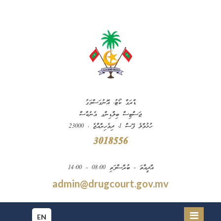
ޑްރަގް ކޯޓު، އޮނުގަސްމަގު
ޖަސްޓިސް ބިލްޑިންގ އެނެކްސް
ހުޅުމާލެ ފޭސް 1، ދިވެހިރާއްޖެ ، 23000
3018556
އާދީއްތަ - ބުރާސްފަތި 08:00 - 14:00
admin@drugcourt.gov.mv
EN