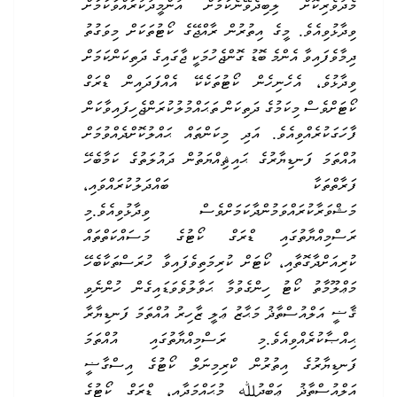
މެދުވެރިކޮށް ލިބިދެވޭނެކަމަށް އުންމީދުކުރައްވާކަމަށް
ވިދާޅުވިއެވެ.
މީގެ އިތުރުން ރާއްޖޭގެ ކޯޓުތަކަށް މިވަގުތު
ދިމާވެފައިވާ އެންމެ ބޮޑު ގޮންޖެހުމަކީ ޖާގައިގެ ދަތިކަންކަމަށް
ވިދާޅުވެ، އެހެނިހެން ކޯޓުތަކެކޭ އެއްފަދައިން ޑްރަގް
ކޯޓަށްވެސް މިކަމުގެ ދަތިކަން ތަޙައްމުލުކުރަންޖެހިފައިވާކަން
ފާހަގަކުރެއްވިއެވެ. އަދި މިކަންތައް ޙައްލުކޮށްދެއްވުމަށް
އުއްތަމަ ފަނޑިޔާރުގެ ޙައިޘިއްޔަތުން ދައުލަތުގެ ކަމާބެހޭ
ފަރާތްތަކާ ބައްދަލުކުރައްވައި،
މަޝްވަރާކުރައްވަމުންދާކަމަށްވެސް ވިދާޅުވިއެވެ.މި
ރަސްމިއްޔާތުގައި ޑްރަގް ކޯޓުގެ މަސައްކަތްތައް
ކުރިއަށްދާގޮތާއި، ކޯޓަށް ކުރިމަތިވެފައިވާ ހުރަސްތަކާބެހޭ
މަޢްލޫމާތު ކޯޓު ހިންގެވުމާ ޙަވާލުވެވަޑައިގެން ހުންނެވި
ޤާޟީ އަލްއުސްތާޛު މަޙާޒު ޢަލީ ޒާހިރު އުއްތަމަ ފަނޑިޔާރާ
ޙިއްޞާކުރެއްވިއެވެ.މި ރަސްމިއްޔާތުގައި އުއްތަމަ
ފަނޑިޔާރުގެ އިތުރުން ކްރިމިނަލް ކޯޓުގެ އިސްގާޟީ
އަލްއުސްތާޛު ޢަބްދުﷲ މުޙައްމަދާއި، ޑްރަގް ކޯޓުގެ