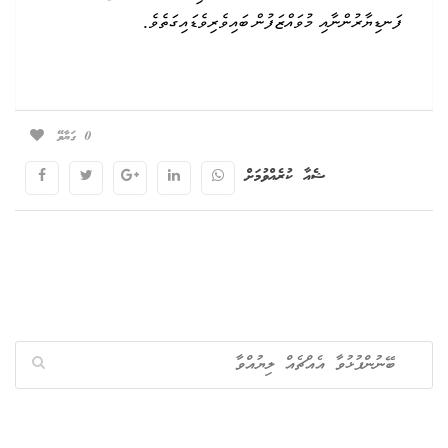
ފަނޑިޔާރުންނާއި މުވައްޒަފުން ބައިވެރިވެޑައިގަތެވެ.
0
ގަޔާވޭ
ޝެއާ ކުރެއްވުމަށް