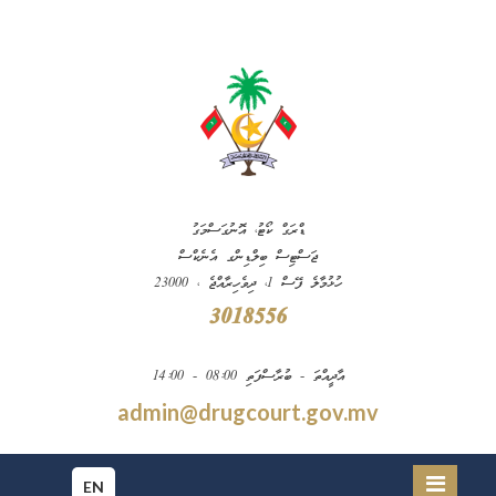
ޑްރަގް ކޯޓު، އޮނުގަސްމަގު
ޖަސްޓިސް ބިލްޑިންގ އެނެކްސް
ހުޅުމާލެ ފޭސް 1، ދިވެހިރާއްޖެ ، 23000
3018556
އާދީއްތަ - ބުރާސްފަތި 08:00 - 14:00
admin@drugcourt.gov.mv
EN