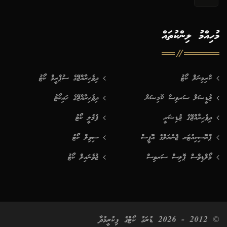
މުހިއްމު ލިންކުތައް
ކްރިމިނަލް ކޯޓު
ދިވެހިރާއްޖޭގެ ސުޕްރީމް ކޯޓު
ޖުޑީޝަލް ސަރވިސް ކޮމިޝަން
ދިވެހިރާއްޖޭގެ ހައިކޯޓު
ދިވެހިރާއްޖޭގެ ޖުޑިޝަރީ
ފެމެލީ ކޯޓު
ޕްރޮސިކިއުޓަރ ޖެނެރަލްގެ އޮފީސް
ސިވިލް ކޯޓު
މޯލްޑިވްސް ޕޮލިސް ސަރވިސް
ޖުވެނައިލް ކޯޓު
© 2012 - 2026 ޑުރަގު ކޯޓްގެ ފިކުރީމުދާ