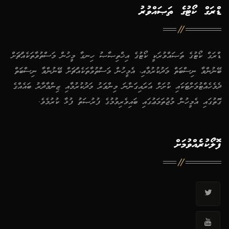
ޑްރަގް ކޯޓުގެ ތަޞައްވުރު
ޑްރަގް ކޯޓުގެ ތަޞައްވުރަކީ ކޯޓުގެ އިޚްތިޞާޞު ހިނގާ މީހުން މަސްތުވާތަކެއްޗަށް
ބޭނުންވާ ނިސްބަތް މަދުކުރުމާއި، އެމީހުން މަސްތުވާތަކެއްޗަށް ބޭނުންވާ ނިސްބަތް
ދެމެހެއްޓުމަށްޓަކައި ކުށަށް އަރައިގަންނަ މިންވަރު މަދުކުރުމާއި ޒިންމާދާރު ބައެއްގެ
ގޮތުގައި އެމީހުން މުޖުތަމަޢުގައި ބައިވެރިވުމުގެ ފުރުޞަތު ފުޅާ ކުރުމެވެ.
ފޮލޯކުރެއްވުމަށް