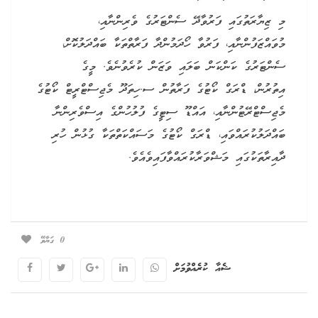
މި ޒިޔާރަތުގައި ފަރުވާދޭ ސެންޓަރުގެ ވެރިންނާއި،
މުވައްޒަފުންނާއި، ފަރުވާ ހޯދަމުންދާ ފަރާތްތަކާ ބައްދަލުކޮށް،
ސެންޓަރުގެ ކަންކަން ބަލައި ވަޒަން ކުރެވުނެވެ. މީގެ
އިތުރުން، ޑްރަގް ކޯޓުގެ ފަރާތުން ސ.ހިތަދޫ މެޖިސްޓްރީޓް ކޯޓުގެ
މެޖިސްޓްރޭޓުންނާއި، އައްޑޫ ސިޓީގެ ފުލުހުންގެ އިސްވެރިންނާ
ބައްދަލުކުރައްވައި، ޑްރަގް ކޯޓުގެ މަސައްކަތްތަކާ ގުޅުން ހުރި
ދާއިރާތަކުގައި މަޝްވަރާކުރައްވާފައިވެއެވެ.
0
ގަޔާވޭ
ޝެއާ ކުރެއްވުމަށް