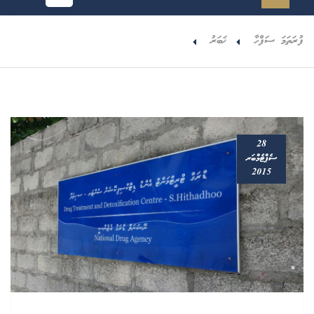
ފުރަތަމަ ސަފްހާ
ޚަބަރު
28
ސެޕްޓެމްބަރ
2015