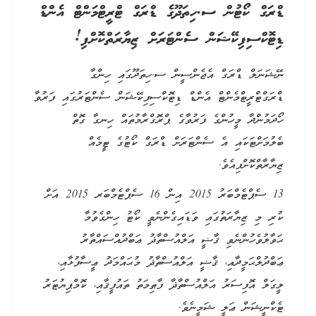
ޑްރަގް ކޯޓުން ސ.ހިތަދޫގެ ޑްރަގް ޓްރީޓްމަންޓް އެންޑް
ޑިޓޮކްސިފިކޭޝަން ސެންޓަރަށް ޒިޔާރަތްކޮށްފި!
ނޭޝަނަލް ޑްރަގް އެޖެންސީން ސ.ހިތަދޫގައި ހިންގާ
ޑްރަގްޓްރީޓްމެންޓް އެންޑް ޑިޓޮކްސިފިކޭޝަން ސެންޓަރުގައި ފަރުވާ
ހޯދަމުންދާ މީހުންގެ ފަރުވާގެ ޕްރޮގްރާމުތައް ހިނގާ ގޮތް
ބެލުމަށްޓަކައި އެ ސެންޓަރަށް ޑްރަގް ކޯޓުގެ ޓީމެއް
ޒިޔާރާތްކޮށްފިއެވެ.
13 ސެޕްޓެމްބަރު 2015 އިން 16 ސެޕްޓެމްބަރ 2015 އަށް
ކުރި މި ޒިޔާރަތުގައި ވަޑައިގެންނެވީ ކޯޓު ހިންގެވުމާ
ޙަވާލުވެހުންނެވި ޤާޟީ އަލްއުސްތާޛު ޢަބްދުއްސައްތާރު
ޢަބްދުލްޙަމީދާއި، ޤާޟީ އަލްއުސްތާޛު މުޙައްމަދު ޢީސާފުޅާއި،
ލީގަލް އޮފިސަރު އަލްއުސްތާޛާ ފާޠިމަތު ތައުފީޤާއި، ކޮމްޕިޔުޓަރު
ޓެކްނީޝަން ޢަލީ ޝަމީނެވެ.