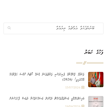
ފަހުގެ ޚަބަރު
ފަރުވާގެ ޕްރޮގްރާމް ފުރިހަމަކުރި ފަރާތްތަކަށް ޑްރަގް ކޯޓުން ޚާއްސަ ޙަފްލާއެއް
ބާއްވައިފި! (2026)
15/07/2026
ބައިނަލްއަޤްވާމީ މަސްތުވާތަކެއްޗާ ދެކޮޅަށް މަސައްކަތްކުރާ ދުވަސް ފާހަގަކުރުން
26/06/2026