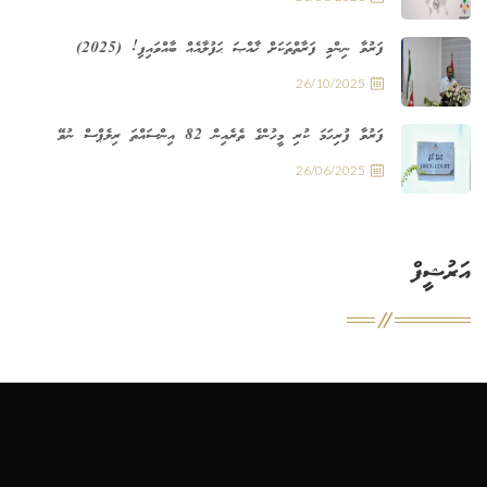
ފަރުވާ ނިންމި ފަރާތްތަކަށް ޚާއްޞަ ޙަފުލާއެއް ބާއްވައިފި! (2025)
26/10/2025
ފަރުވާ ފުރިހަމަ ކުރި މީހުންގެ ތެރެއިން 82 އިންސައްތަ ރިލެޕްސް ނުވޭ
26/06/2025
އަރުޝީފް