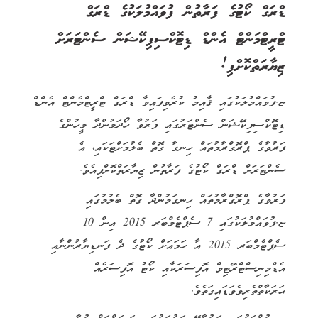
ޑްރަގް ކޯޓުގެ ފަރާތުން ފުވައްމުލަކުގެ ޑްރަގް
ޓްރީޓްމަންޓް އެންޑް ޑިޓޮކްސިފިކޭޝަން ސެންޓަރަށް
ޒިޔާރަތްކޮށްފި!
ޏ.ފުވައްމުލަކުގައި ޤާއިމު ކުރެވިފައިވާ ޑްރަގް ޓްރީޓްމެންޓް އެންޑް
ޑިޓޮކްސިފިކޭޝަން ސެންޓަރުގައި ފަރުވާ ހޯދަމުންދާ މީހުންގެ
ފަރުވާގެ ޕްރޮގްރާމުތައް ހިނގާ ގޮތް ބެލުމަށްޓަކައި، އެ
ސެންޓަރަށް ޑްރަގް ކޯޓުގެ ފަރާތުން ޒިޔާރަތްކޮށްފިއެވެ.
ފަރުވާގެ ޕްރޮގްރާމުތައް ހިނގަމުންދާ ގޮތް ބެލުމުގައި
ޏ.ފުވައްމުލަކުގައި 7 ސެޕްޓެމްބަރ 2015 އިން 10
ސެޕްޓެމްބަރ 2015 އާ ހަމައަށް ކޯޓުގެ ދެ ފަނޑިޔާރުންނާއި
އެޑްމިނިސްޓްރޭޓިވް އޮފިސަރަކާއި ކޯޓު އޮފިސަރެއް
ޙަރަކާތްތެރިވެވަޑައިގަތެވެ.