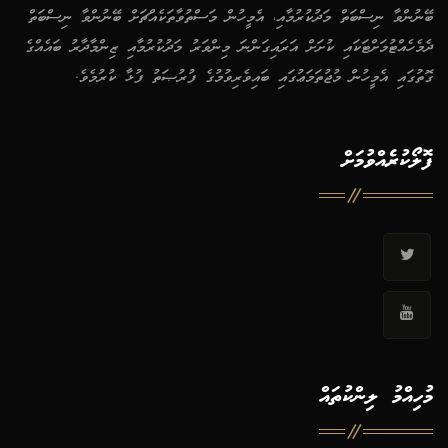
ބޭނުންވާ ނިސްބަތް މަދުކުރުމާއި، އެމީހުން މަސްތުވާތަކެއްޗަށް ބޭނުންވާ ނިސްބަތް
ދެމެހެއްޓުމަށްޓަކައި ކުށަށް އަރައިގަންނަ މިންވަރު މަދުކުރުމާއި ޒިންމާދާރު ބައެއްގެ
ގޮތުގައި އެމީހުން މުޖުތަމަޢުގައި ބައިވެރިވުމުގެ ފުރުޞަތު ފުޅާ ކުރުމެވެ.
ފޮލޯކުރެއްވުމަށް
މުހިއްމު ލިންކުތައް