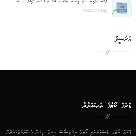
ފަރުވާ ފުރިހަމަ ކުރި މީހުންގެ ތެރެއިން 82 އިންސައްތަ ރިލެޕްސް ނުވޭ
26/06/2025
އަރުޝީފް
ޑްރަގް ކޯޓުގެ ތަޞައްވުރު
ޑްރަގް ކޯޓުގެ ތަޞައްވުރަކީ ކޯޓުގެ އިޚްތިޞާޞު ހިނގާ މީހުން މަސްތުވާތަކެއްޗަށް