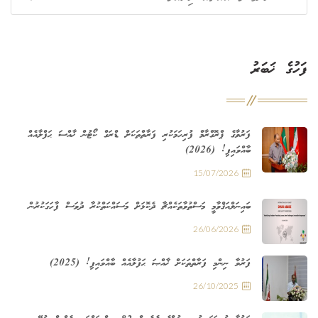
ފަހުގެ ޚަބަރު
ފަރުވާގެ ޕްރޮގްރާމް ފުރިހަމަކުރި ފަރާތްތަކަށް ޑްރަގް ކޯޓުން ޚާއްސަ ޙަފްލާއެއް
ބާއްވައިފި! (2026)
15/07/2026
ބައިނަލްއަޤްވާމީ މަސްތުވާތަކެއްޗާ ދެކޮޅަށް މަސައްކަތްކުރާ ދުވަސް ފާހަގަކުރުން
26/06/2026
ފަރުވާ ނިންމި ފަރާތްތަކަށް ޚާއްޞަ ޙަފުލާއެއް ބާއްވައިފި! (2025)
26/10/2025