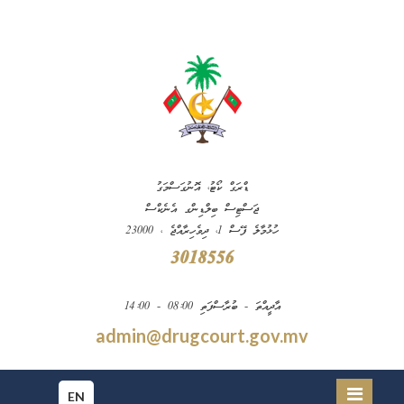
ޑްރަގް ކޯޓު، އޮނުގަސްމަގު
ޖަސްޓިސް ބިލްޑިންގ އެނެކްސް
ހުޅުމާލެ ފޭސް 1، ދިވެހިރާއްޖެ ، 23000
3018556
އާދީއްތަ - ބުރާސްފަތި 08:00 - 14:00
admin@drugcourt.gov.mv
EN