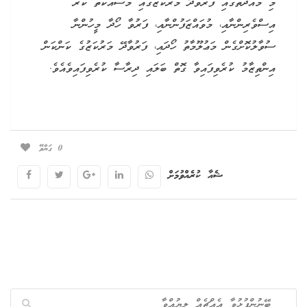
މި މުއްދަތުގައި ފަރުވާދޭ މަރުކަޒުގައި މަސައްކަތް ކުރާ
އިސްވެރިންނާއި، މުވައްޒަފުންނާއި، ފަރުވާ ހޯދާ މީހުންނާ
ސުވާލުކޮށްގެން މަޢުލޫމާތު ހޯދައި، ފަރުވާދޭ މަރުކަޒުގެ ކަންކަން
އިންތިޒާމު ކުރެވިފައިވާ ގޮތް ބަލައި ދިރާސާ ކުރެވިފައިވެއެވެ.
0
ގަޔާވޭ
ޝެއާ ކުރެއްވުމަށް