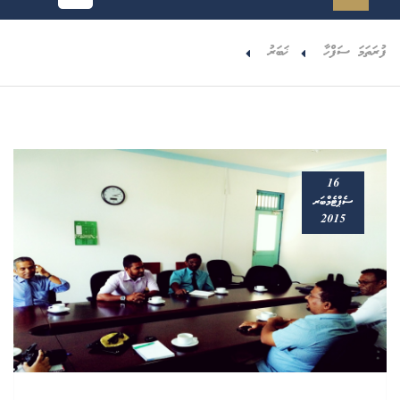
ފުރަތަމަ ސަފްހާ
ޚަބަރު
16
ސެޕްޓެމްބަރ
2015