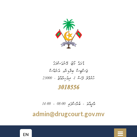
ޑްރަގް ކޯޓު، އޮނުގަސްމަގު
ޖަސްޓިސް ބިލްޑިންގ އެނެކްސް
ހުޅުމާލެ ފޭސް 1، ދިވެހިރާއްޖެ ، 23000
3018556
އާދީއްތަ - ބުރާސްފަތި 08:00 - 14:00
admin@drugcourt.gov.mv
EN