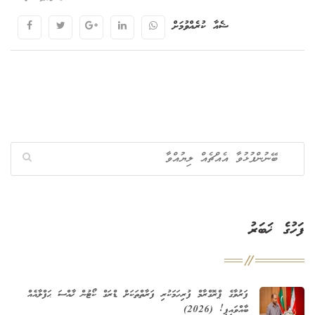
ޝެއާ ކުރެއްވުމަށް
ފަހުގެ ޚަބަރު
ފަރުވާގެ ޕްރޮގްރާމް ފުރިހަމަކުރި ފަރާތްތަކަށް ޑްރަގް ކޯޓުން ޚާއްސަ ޙަފްލާއެއް
ބާއްވައިފި! (2026)