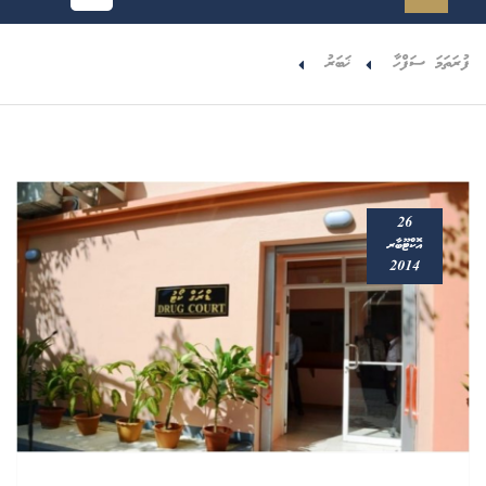
ފުރަތަމަ ސަފްހާ
ޚަބަރު
26
އޮކްޓޫބާރ
2014