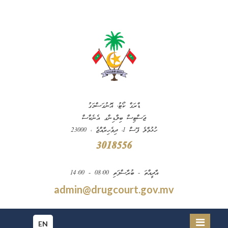
ޑްރަގް ކޯޓު، އޮނުގަސްމަގު
ޖަސްޓިސް ބިލްޑިންގ އެނެކްސް
ހުޅުމާލެ ފޭސް 1، ދިވެހިރާއްޖެ ، 23000
3018556
އާދީއްތަ - ބުރާސްފަތި 08:00 - 14:00
admin@drugcourt.gov.mv
EN