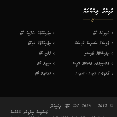
މުހިއްމު ލިންކުތައް
ކްރިމިނަލް ކޯޓު
ދިވެހިރާއްޖޭގެ ސުޕްރީމް ކޯޓު
ޖުޑީޝަލް ސަރވިސް ކޮމިޝަން
ދިވެހިރާއްޖޭގެ ހައިކޯޓު
ދިވެހިރާއްޖޭގެ ޖުޑިޝަރީ
ފެމެލީ ކޯޓު
ޕްރޮސިކިއުޓަރ ޖެނެރަލްގެ އޮފީސް
ސިވިލް ކޯޓު
މޯލްޑިވްސް ޕޮލިސް ސަރވިސް
ޖުވެނައިލް ކޯޓު
© 2012 - 2026 ޑުރަގު ކޯޓްގެ ފިކުރީމުދާ
ޖަސްޓިސް ބިލްޑިންގ އެނެކްސް