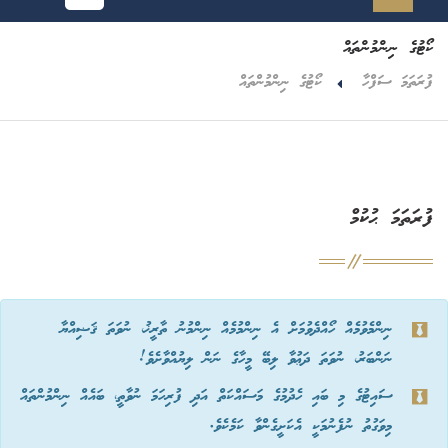
ކޯޓުގެ ނިންމުންތައް
ފުރަތަމަ ސަފްހާ
ކޯޓުގެ ނިންމުންތައް
ފުރަތަމަ ޙުކުމް
ނިންމެވުމެއް ހޯއްދެވުމަށް އެ ނިންމުމެއް ނިންމުނު ތާރީޚު، ނުވަތަ ޤަޟިއްޔާ
ނަންބަރު، ނުވަތަ ދަޢުވާ ލިބޭ މީހާގެ ނަން ލިޔުއްވާށެވެ!
ސައިޓުގެ މި ބައި ހެދުމުގެ މަސައްކަތް އަދި ފުރިހަމަ ނުވާތީ، ބައެއް ނިންމުންތައް
މިވަގުތު ނުފެނުމަކީ އެކަށީގެންވާ ކަމެކެވެ.