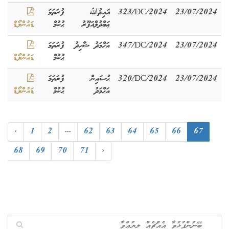
23/07/2024
323/DC/2024
ޣައިޘުﷲ
ފުރަތަމަ
ޢަބްދުލްޣަފޫރު
ޙުކުމް
ޑައުންލޯޑް
23/07/2024
347/DC/2024
އަޙްމަދު ޝާހިދު
ފުރަތަމަ
ޙުކުމް
ޑައުންލޯޑް
23/07/2024
320/DC/2024
ޙުސައިން
ފުރަތަމަ
އަޙްމަދު
ޙުކުމް
ޑައުންލޯޑް
‹
1
2
...
62
63
64
65
66
67
68
69
70
71
›