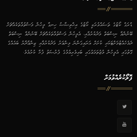
ޑްރަގް ކޯޓުގެ ތަޞައްވުރަކީ ކޯޓުގެ އިޚްތިޞާޞު ހިނގާ މީހުން މަސްތުވާތަކެއްޗަށް
ބޭނުންވާ ނިސްބަތް މަދުކުރުމާއި، އެމީހުން މަސްތުވާތަކެއްޗަށް ބޭނުންވާ ނިސްބަތް
ދެމެހެއްޓުމަށްޓަކައި ކުށަށް އަރައިގަންނަ މިންވަރު މަދުކުރުމާއި ޒިންމާދާރު ބައެއްގެ
ގޮތުގައި އެމީހުން މުޖުތަމަޢުގައި ބައިވެރިވުމުގެ ފުރުޞަތު ފުޅާ ކުރުމެވެ.
ފޮލޯކުރެއްވުމަށް