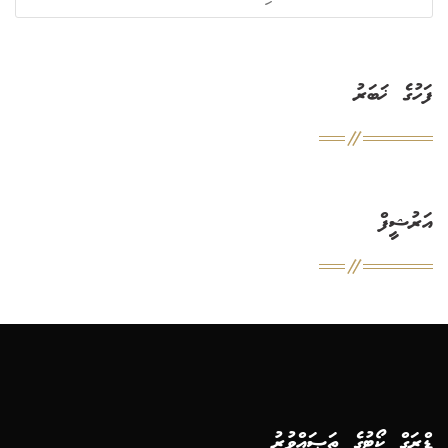
ފަހުގެ ޚަބަރު
އަރުޝީފް
ޑްރަގް ކޯޓުގެ ތަޞައްވުރު