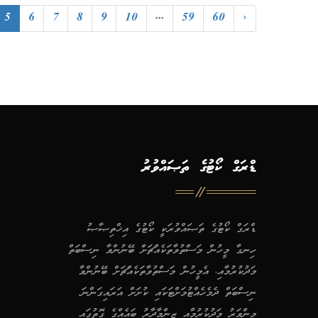
5
6
7
8
9
10
...
59
60
›
ޑްރަގް ކޯޓުގެ ތަޞައްވުރު
ޑްރަގް ކޯޓުގެ ތަޞައްވުރަކީ ކޯޓުގެ އިޚްތިޞާޞު
ހިނގާ މީހުން މަސްތުވާތަކެއްޗަށް ބޭނުންވާ ނިސްބަތް
މަދުކުރުމާއި، އެމީހުން މަސްތުވާތަކެއްޗަށް ބޭނުންވާ
ނިސްބަތް ދެމެހެއްޓުމަށްޓަކައި ކުށަށް އަރައިގަންނަ
މިންވަރު މަދުކުރުމާއި ޒިންމާދާރު ބައެއްގެ ގޮތުގައި