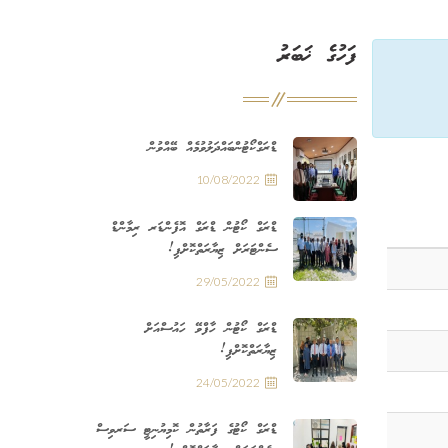
ފަހުގެ ޚަބަރު
ޑްރަގްކޯޓުންބައްދަލުވުމެއް ބޭއްވުން
10/08/2022
ޑްރަގް ކޯޓުން ޑްރަގް އޮފެންޑަރ ރިމާންޑް
ސެންޓަރަށް ޒިޔާރަތްކޮށްފި!
29/05/2022
ޑްރަގް ކޯޓުން ހާފްވޭ ހައުސްއަށް
ޒިޔާރަތްކޮށްފި!
24/05/2022
ޑްރަގް ކޯޓުގެ ފަރާތުން ކޮމިޔުނިޓީ ސަރވިސް