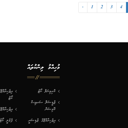
‹
1
2
3
4
މުހިއްމު ލިންކުތައް
ކްރިމިނަލް ކޯޓު
ދިވެހިރާއްޖ
ކޯޓު
ޖުޑީޝަލް ސަރވިސް
ކޮމިޝަން
ދިވެހިރާއްޖޭ
ދިވެހިރާއްޖޭގެ ޖުޑިޝަރީ
ފެމެލީ ކޯޓު