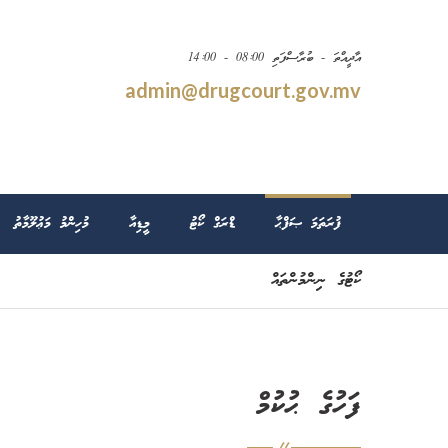
އާދީއްތަ - ބުރާސްފަތި 08:00 - 14:00
admin@drugcourt.gov.mv
ފުރަތަމަ ޞަފްޙާ
ޑްރަގް ކޯޓު
މީޑިއާ
މުހިންމު މަޢުލޫމާތު
ކޯޓުގެ ނިންމުންތައް
ފަހުގެ ޙުކުމް