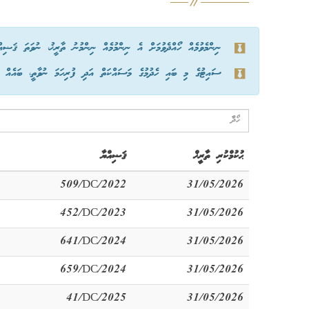
ނިންމެވުމެއް ހޯއްދެވުމަށް އެ ނިންމުމެއް ނިންމުނު ތާރީޚު، ނުވަތަ ޤަޟިއ
ސައިޓުގެ މި ބައި ހެދުމުގެ މަސައްކަތް އަދި ފުރިހަމަ ނުވާތީ، ބައެއް ނިނ
ޙުކުމްކުރި ތާރީޚް
ޤަޟިއްޔާ
509/DC/2022
31/05/2026
452/DC/2023
31/05/2026
641/DC/2024
31/05/2026
659/DC/2024
31/05/2026
41/DC/2025
31/05/2026