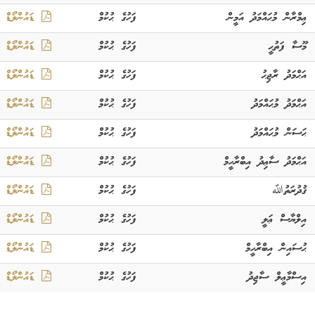
ޢިމްރާން މުޙައްމަދު އަމީން
ފަހުގެ ޙުކުމް
ޑައުންލޯޑް
މޫސާ ފަތުޙީ
ފަހުގެ ޙުކުމް
ޑައުންލޯޑް
އަޙްމަދު ރާޖިޙު
ފަހުގެ ޙުކުމް
ޑައުންލޯޑް
އަޙްމަދު މުޙައްމަދު
ފަހުގެ ޙުކުމް
ޑައުންލޯޑް
ޙަސަން މުޙައްމަދު
ފަހުގެ ޙުކުމް
ޑައުންލޯޑް
އަޙްމަދު ސާޢިދު އިބްރާހީމް
ފަހުގެ ޙުކުމް
ޑައުންލޯޑް
ޤުދުރަތުﷲ
ފަހުގެ ޙުކުމް
ޑައުންލޯޑް
އިލްޔާސް ޢަލީ
ފަހުގެ ޙުކުމް
ޑައުންލޯޑް
ޙުސައިން އިބްރާހީމް
ފަހުގެ ޙުކުމް
ޑައުންލޯޑް
އިސްމާޢީލް ސާޖިދު
ފަހުގެ ޙުކުމް
ޑައުންލޯޑް