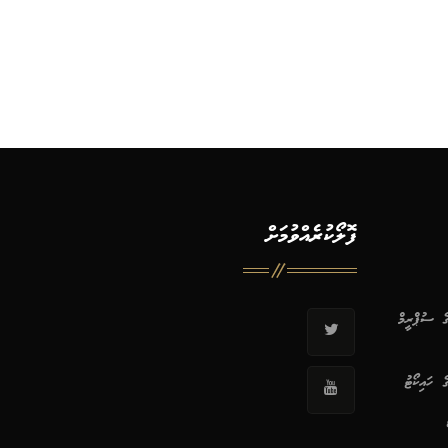
ފޮލޯކުރެއްވުމަށް
ޭގެ ސުޕްރީމް
ގެ ހައިކޯޓު