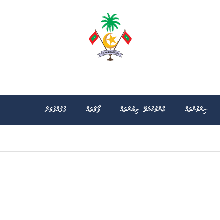
ނިންމުންތައް
ޢާންމުކުރެވޭ ލިޔުންތައް
ފޯމްތައް
ގުޅުއްވުމަށް