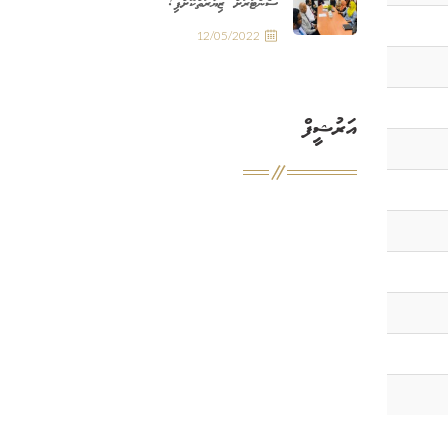
ސެންޓަރަށް ޒިޔާރަތްކޮށްފި!
12/05/2022
އަރުޝީފް