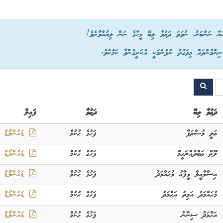
ްޔާ ނަންބަރު، ނުވަތަ ދަޢުވާ ލިބޭ މީހާގެ ނަން ލިޔުއްވާށެވެ!
ްމުންތައް މިވަގުތު ނުފެނުމަކީ އެކަށީގެންވާ ކަމެކެވެ.
ދަޢުވާ ލިބޭ
ދަޢުވާ
ފައިލް
ޢަލީ މުޞްޠަފާ
ފަހުގެ ޙުކުމް
ޑައުންލޯޑް
ލޫޠް ޢަބްދުއްރަޙީމް
ފަހުގެ ޙުކުމް
ޑައުންލޯޑް
އިސްމާޢީލް މީފާޢު މުޙައްމަދު
ފަހުގެ ޙުކުމް
ޑައުންލޯޑް
މުޙައްމަދު އަމިތު އަޙްމަދު
ފަހުގެ ޙުކުމް
ޑައުންލޯޑް
އަޙްމަދު ސިނާނު
ފަހުގެ ޙުކުމް
ޑައުންލޯޑް