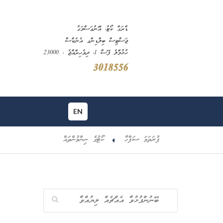
ޑްރަގް ކޯޓު، އޮނުގަސްމަގު
ޖަސްޓިސް ބިލްޑިންގ އެނެކްސް
ހުޅުމާލެ ފޭސް 1، ދިވެހިރާއްޖެ ، 23000
3018556
EN
ފުރަތަމަ ސަފްހާ
ކޯޓުގެ ނިންމުންތައް