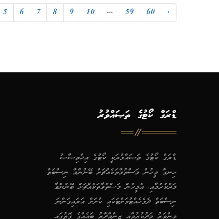
5
6
7
8
9
10
...
59
60
›
ޑްރަގް ކޯޓުގެ ތަޞައްވުރު
ޑްރަގް ކޯޓުގެ ތަޞައްވުރަކީ ކޯޓުގެ އިޚްތިޞާޞު
ހިނގާ މީހުން މަސްތުވާތަކެއްޗަށް ބޭނުންވާ ނިސްބަތް
މަދުކުރުމާއި، އެމީހުން މަސްތުވާތަކެއްޗަށް ބޭނުންވާ
ނިސްބަތް ދެމެހެއްޓުމަށްޓަކައި ކުށަށް އަރައިގަންނަ
މިންވަރު މަދުކުރުމާއި ޒިންމާދާރު ބައެއްގެ ގޮތުގައި