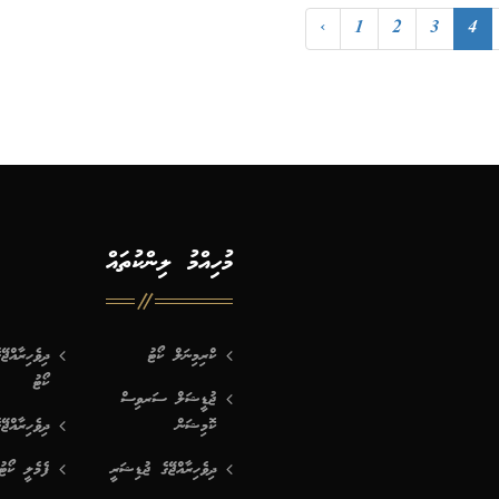
‹
1
2
3
4
މުހިއްމު ލިންކުތައް
ކްރިމިނަލް ކޯޓު
ދިވެހިރާއްޖ
ކޯޓު
ޖުޑީޝަލް ސަރވިސް
ކޮމިޝަން
ދިވެހިރާއްޖޭ
ދިވެހިރާއްޖޭގެ ޖުޑިޝަރީ
ފެމެލީ ކޯޓު