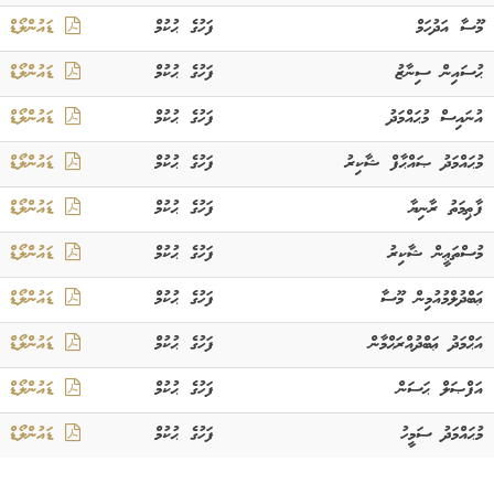
މޫސާ އަދުހަމް
ފަހުގެ ޙުކުމް
ޑައުންލޯޑް
ޙުސައިން ސިނާޒު
ފަހުގެ ޙުކުމް
ޑައުންލޯޑް
އުނައިސް މުޙައްމަދު
ފަހުގެ ޙުކުމް
ޑައުންލޯޑް
މުޙައްމަދު ޞައްޙާފް ޝާކިރު
ފަހުގެ ޙުކުމް
ޑައުންލޯޑް
ފާޠިމަތު ރާނިޔާ
ފަހުގެ ޙުކުމް
ޑައުންލޯޑް
މުސްތަޢީން ޝާކިރު
ފަހުގެ ޙުކުމް
ޑައުންލޯޑް
ޢަބްދުލްމުއުމިން މޫސާ
ފަހުގެ ޙުކުމް
ޑައުންލޯޑް
އަޙްމަދު ޢަބްދުއްރަޙްމާން
ފަހުގެ ޙުކުމް
ޑައުންލޯޑް
އަފްޞަލް ޙަސަން
ފަހުގެ ޙުކުމް
ޑައުންލޯޑް
މުޙައްމަދު ސަމީހު
ފަހުގެ ޙުކުމް
ޑައުންލޯޑް