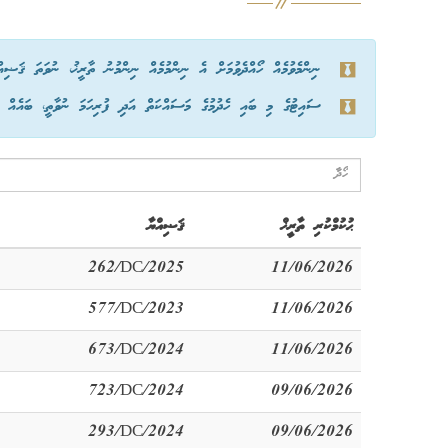
ނިންމެވުމެއް ހޯއްދެވުމަށް އެ ނިންމުމެއް ނިންމުނު ތާރީޚު، ނުވަތަ ޤަޟިއ
ސައިޓުގެ މި ބައި ހެދުމުގެ މަސައްކަތް އަދި ފުރިހަމަ ނުވާތީ، ބައެއް ނިނ
ޙުކުމްކުރި ތާރީޚް
ޤަޟިއްޔާ
262/DC/2025
11/06/2026
577/DC/2023
11/06/2026
673/DC/2024
11/06/2026
723/DC/2024
09/06/2026
293/DC/2024
09/06/2026