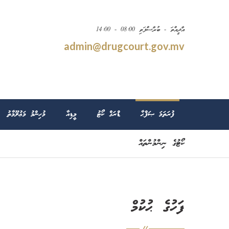
އާދީއްތަ - ބުރާސްފަތި 08:00 - 14:00
admin@drugcourt.gov.mv
ފުރަތަމަ ޞަފްޙާ
ޑްރަގް ކޯޓު
މީޑިއާ
މުހިންމު މަޢުލޫމާތު
ކޯޓުގެ ނިންމުންތައް
ފަހުގެ ޙުކުމް