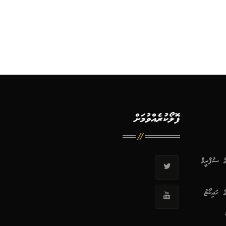
ފޮލޯކުރެއްވުމަށް
ޭގެ ސުޕްރީމް
ގެ ހައިކޯޓު