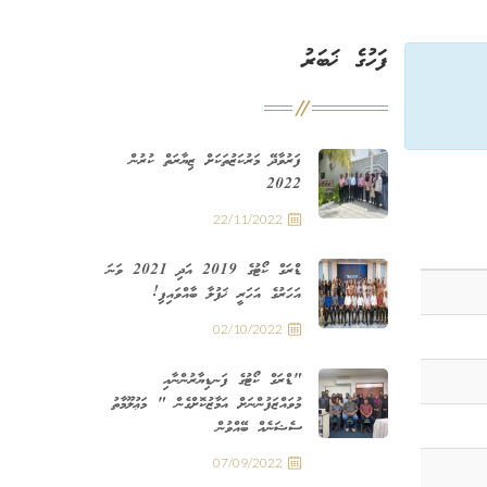
ފަހުގެ ޚަބަރު
ފަރުވާދޭ މަރުކަޒުތަކަށް ޒިޔާރަތް ކުރުން
2022
22/11/2022
ޑްރަގް ކޯޓުގެ 2019 އަދި 2021 ވަނަ
އަހަރުގެ އަހަރީ ޚަފުލާ ބާއްވައިފި!
02/10/2022
"ޑްރަގް ކޯޓުގެ ފަނޑިޔާރުންނާއި
މުވައްޒަފުންނަށް އަމާޒުކޮށްގެން " މަޢުލޫމާތު
ސެޝަނެއް ބޭއްވުން
07/09/2022