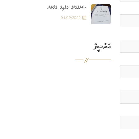
ޝަރުޠުތަކުގެ ގަވާއިދު އުވާލުން
01/09/2022
އަރުޝީފް