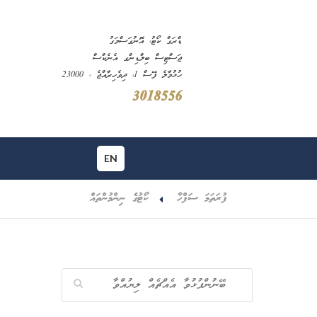
ޑްރަގް ކޯޓު، އޮނުގަސްމަގު
ޖަސްޓިސް ބިލްޑިންގ އެނެކްސް
ހުޅުމާލެ ފޭސް 1، ދިވެހިރާއްޖެ ، 23000
3018556
EN
ފުރަތަމަ ސަފްހާ
ކޯޓުގެ ނިންމުންތައް