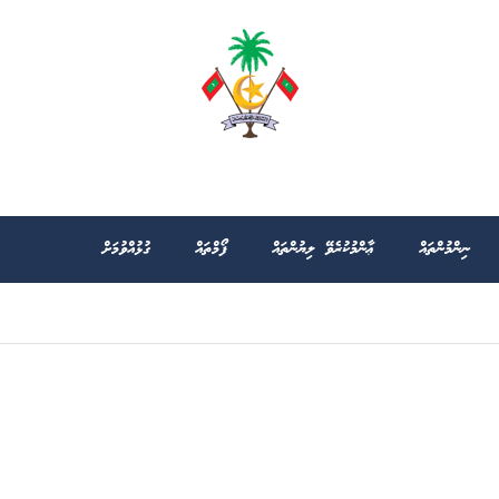
ނިންމުންތައް
ޢާންމުކުރެވޭ ލިޔުންތައް
ފޯމްތައް
ގުޅުއްވުމަށް