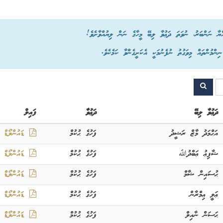
ްޔާ ނަންބަރު، ނުވަތަ ދަޢުވާ ލިބޭ މީހާގެ ނަން ލިޔުއްވާށެވެ!
ްމުންތައް މިވަގުތު ނުފެނުމަކީ އެކަށީގެންވާ ކަމެކެވެ.
ދަޢުވާ ލިބޭ
ދަޢުވާ
ފައިލް
އަޙްމަދު މާޒް ރަޝީދު
ފަހުގެ ޙުކުމް
ޑައުންލޯޑް
ޝާފިޢު ޢަބްދުﷲ
ފަހުގެ ޙުކުމް
ޑައުންލޯޑް
ޙުސައިން ޝާމް
ފަހުގެ ޙުކުމް
ޑައުންލޯޑް
ޢަލީ ޢިމްރާން
ފަހުގެ ޙުކުމް
ޑައުންލޯޑް
ޙަސަން ނާއިލް
ފަހުގެ ޙުކުމް
ޑައުންލޯޑް